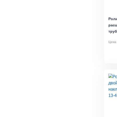
Роли
рас
труб
Цена 