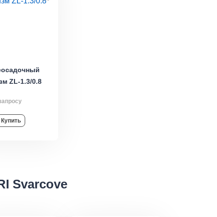
еосадочный
м ZL-1.3/0.8
запросу
Купить
RI Svarcove