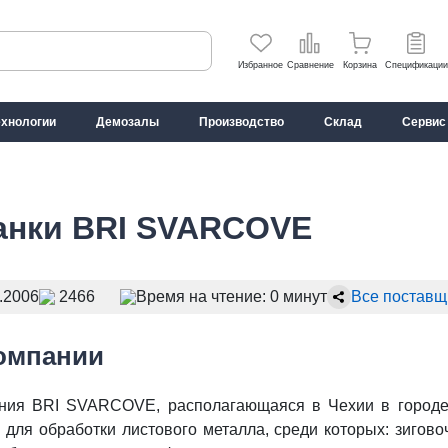
Избранное
Сравнение
Корзина
Спецификации
ехнологии
Демозалы
Производство
Склад
Сервис
анки BRI SVARCOVE
.2006
2466
Время на чтение: 0 минут
Все поставщ
омпании
ния BRI SVARCOVE, располагающаяся в Чехии в городе 
и для обработки листового металла, среди которых: зиго