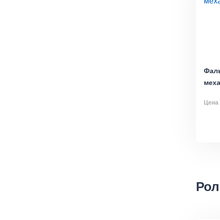
Фал
меха
Цена 
Рол