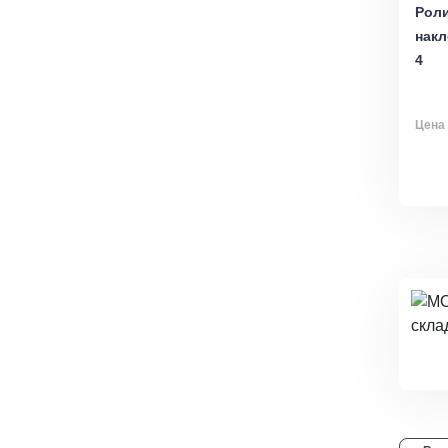
Роли
накл
4
Цена 