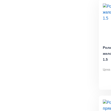
Роли
жело
1.5
Цена 