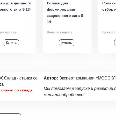
ки для двойного
Ролики для
Ролики
онного зига S 13-
формирования
отборт
защелочного зига S
14
по запросу
Цена по запросу
Цена по 
Купить
Купить
Автор:
Эксперт компании «МОССК
Мы помогаем в запуске и развитии 
станки со склада
металлообработке!