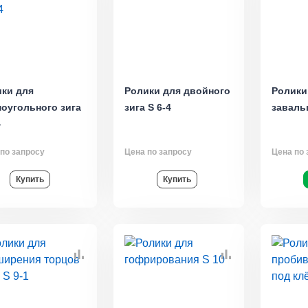
ки для
Ролики для двойного
Ролики
оугольного зига
зига S 6-4
завальц
4
по запросу
Цена по запросу
Цена по 
Купить
Купить