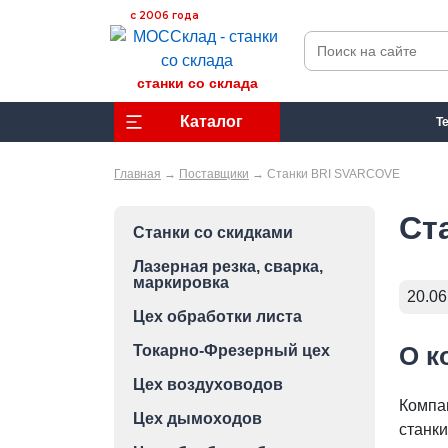
с 2006 года
станки со склада
Каталог
Т
Главная
→
Поставщики
→
Станки BRI SVARCOVE
Ст
Станки со скидками
Лазерная резка, сварка,
маркировка
20.06
Цех обработки листа
О к
Токарно-Фрезерный цех
Цех воздуховодов
Компа
Цех дымоходов
станк