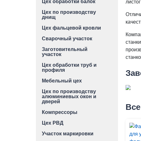
Цех обработки балок
листо
Цех по производству
Отлич
днищ
качес
Цех фальцевой кровли
Компа
Сварочный участок
станк
Заготовительный
произ
участок
станк
Цех обработки труб и
профиля
Зав
Мебельный цех
Цех по производству
алюминиевых окон и
дверей
Все
Компрессоры
Цех РВД
Участок маркировки