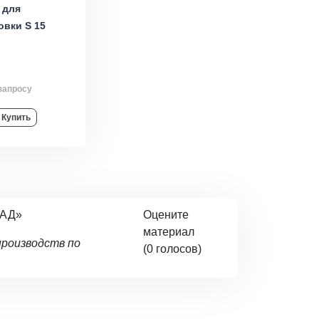
 для
овки S 15
запросу
Купить
ЛАД»
Оцените
материал
производств по
(0 голосов)