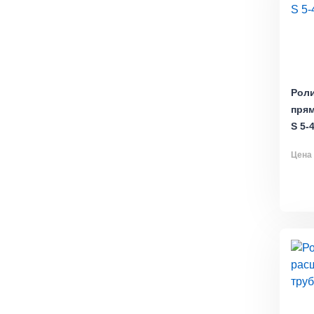
Роли
прям
S 5-
Цена 