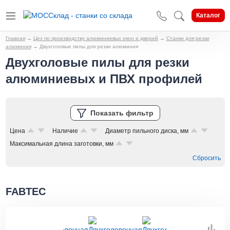
Каталог
Главная
→
Цех по производству алюминиевых окон и дверей
→
Станки для резки
алюминия
→
Двухголовые пилы для резки алюминия
Двухголовые пилы для резки
алюминиевых и ПВХ профилей
Показать фильтр
Цена
Наличие
Диаметр пильного диска, мм
Максимальная длина заготовки, мм
Сбросить
FABTEC