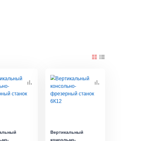
альный
Вертикальный
ьно-
консольно-