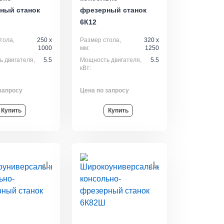
ный станок
фрезерный станок
6К12
тола,
250 x
Размер стола,
320 x
1000
мм:
1250
 двигателя,
5.5
Мощность двигателя,
5.5
кВт:
запросу
Цена по запросу
Купить
Купить