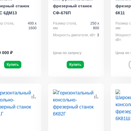
зерный станок
фрезерный станок
фрезер
С 6ДМ13
СФ-676П
6К11
р стола,
400 x
Размер стола,
250 x
Размер с
1600
мм:
800
мм:
Мощность двигателя, кВт:
3
Мощность
кВт:
0 000 ₽
Цена по запросу
Цена по 
Купить
Купить