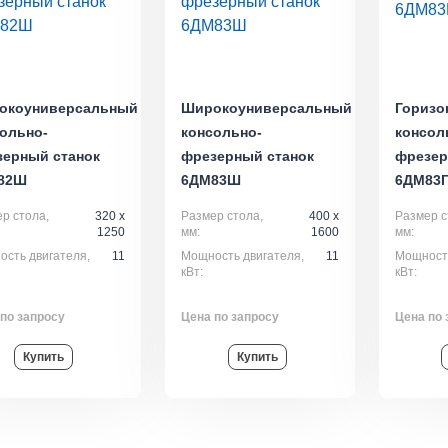
окоуниверсальный
Широкоуниверсальный
Горизо
ольно-
консольно-
консол
зерный станок
фрезерный станок
фрезер
82Ш
6ДМ83Ш
6ДМ83
р стола,
320 x
Размер стола,
400 x
Размер с
1250
мм:
1600
мм:
сть двигателя,
11
Мощность двигателя,
11
Мощность
кВт:
кВт:
по запросу
Цена по запросу
Цена по 
Купить
Купить