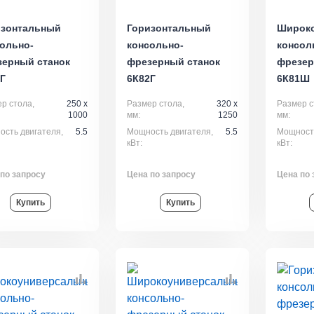
изонтальный
Горизонтальный
Широк
ольно-
консольно-
консол
зерный станок
фрезерный станок
фрезер
Г
6К82Г
6К81Ш
р стола,
250 x
Размер стола,
320 x
Размер с
1000
мм:
1250
мм:
сть двигателя,
5.5
Мощность двигателя,
5.5
Мощность
кВт:
кВт:
по запросу
Цена по запросу
Цена по 
Купить
Купить