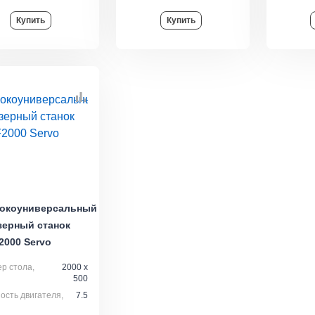
Купить
Купить
окоуниверсальный
зерный станок
000 Servo
р стола,
2000 х
500
сть двигателя,
7.5