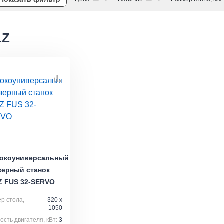
LZ
окоуниверсальный
зерный станок
Z FUS 32-SERVO
р стола,
320 x
1050
сть двигателя, кВт:
3