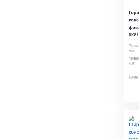
Гор
конс
фре
6К81
Разме
мм:
Мощно
кВт:
Цена 