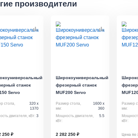
гие производители
окоуниверсальный
Широкоуниверсальный
Широк
зерный станок
фрезерный станок
фрезер
50 Servo
MUF200 Servo
MUF120
р стола,
320 x
Размер стола,
1600 x
Размер с
1370
мм:
360
мм:
сть двигателя, кВт:
3
Мощность двигателя,
5.5
Мощность
кВт:
кВт:
2 250 ₽
2 282 250 ₽
Цена по 