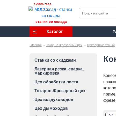
с 2006 года
станки со склада
Каталог
Т
Главная
→
Токарно-Фрезерный цех
→
Фрезерные станки
Ко
Станки со скидками
Лазерная резка, сварка,
маркировка
Консо
сложно
Цех обработки листа
которо
Токарно-Фрезерный цех
приме
Цех воздуховодов
фрезе
Цех дымоходов