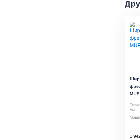
Дру
Шир
фре
MUF1
Разме
мм:
Мощно
1 94