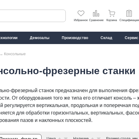
Избранное
Сравнение
Корзина
Спецификации
ехнологии
Демозалы
Производство
Склад
Сервис
→
Консольные
нсольно-фрезерные станки
льно-фрезерный станок предназначен для выполнения фре
сти. От оборудования того же типа его отличает консоль –
й регулируется вертикальная, продольная и поперечная п
няется для обработки горизонтальных, вертикальных, фасо
рования пазов и наклонных плоскостей.
Показать фильтр
Цена
Наличие
Размер стола, мм