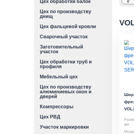
Цех обработки балок
Цех по производству
днищ
VO
Цех фальцевой кровли
Сварочный участок
Заготовительный
участок
Цех обработки труб и
профиля
Мебельный цех
Цех по производству
алюминиевых окон и
Шир
дверей
фре
Компрессоры
VOL
Цех РВД
Разме
мм:
Участок маркировки
Мощно