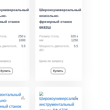
оуниверсальный
Широкоуниверсальный
ьно-
консольно-
ный станок
фрезерный станок
6К82Ш
тола,
250 x
Размер стола,
320 x
1000
мм:
1250
 двигателя,
5.5
Мощность двигателя,
5.5
кВт:
запросу
Цена по запросу
Купить
Купить