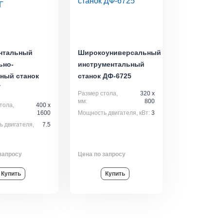
нтальный
Широкоуниверсальный
ьно-
инструментальный
ный станок
станок ДФ-6725
Г
Размер стола,
320 х
мм:
800
тола,
400 x
1600
Мощность двигателя, кВт:
3
 двигателя,
7.5
запросу
Цена по запросу
Купить
Купить