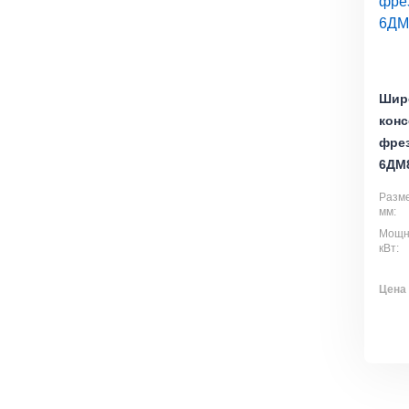
Шир
конс
фре
6ДМ
Разме
мм:
Мощно
кВт:
Цена 