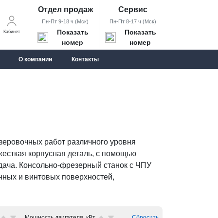
Отдел продаж
Сервис
Пн-Пт 9-18 ч (Мск)
Пн-Пт 8-17 ч (Мск)
Показать
Показать
Кабинет
номер
номер
О компании
Контакты
зеровочных работ различного уровня
 жесткая корпусная деталь, с помощью
одача. Консольно-фрезерный станок с ЧПУ
нных и винтовых поверхностей,
Мощность двигателя, кВт
Сбросить