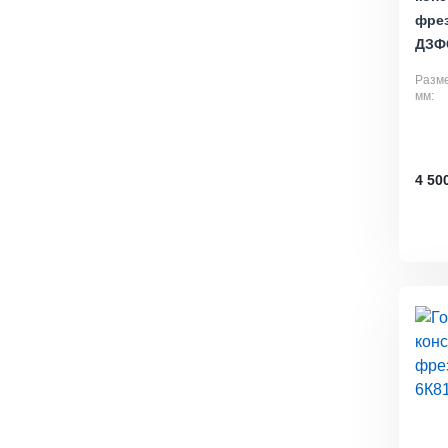
фре
ДЗФ
Разме
мм:
4 50