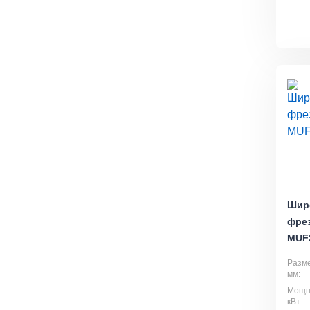
Шир
фре
MUF2
Разме
мм:
Мощно
кВт: