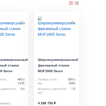
оуниверсальный
Широкоуниверсальный
ный станок
фрезерный станок
0 Servo
MUF1600 Servo
тола,
460 x
Размер стола,
500 x
1235
мм:
1600
 двигателя,
5.5
Мощность двигателя,
7.5
кВт:
4 296 750 ₽
запросу