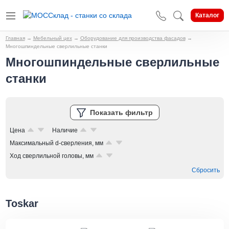
Каталог
Главная
→
Мебельный цех
→
Оборудование для производства фасадов
→
Многошпиндельные сверлильные станки
Многошпиндельные сверлильные
станки
Показать фильтр
Цена
Наличие
Максимальный d-сверления, мм
Ход сверлильной головы, мм
Сбросить
Toskar