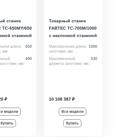
ый станок
Токарный станок
 TC-650MY/650
FABTEC TC-700M/1000
онной станиной
с наклонной станиной
льная длина
650
Максимальная длина
1000
, мм:
заготовки, мм:
льный
400
Максимальный
530
заготовки, мм:
диаметр заготовки, мм:
20 ₽
10 108 387 ₽
се модели
Все модели
Купить
Купить