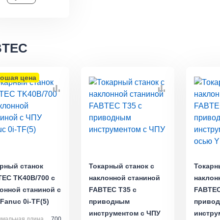
BTEC
ошая цена
рный станок
Токарный станок с
Токарн
EC TK40B/700 с
наклонной станиной
наклон
онной станиной с
FABTEC T35 с
FABTEC
Fanuc 0i-TF(5)
приводным
приво
инструментом с ЧПУ
инстру
имальная длина
700