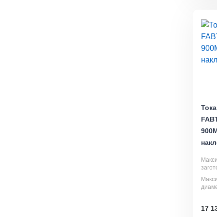
Тока
FAB
900M
накл
Макс
загот
Макс
диаме
17 1