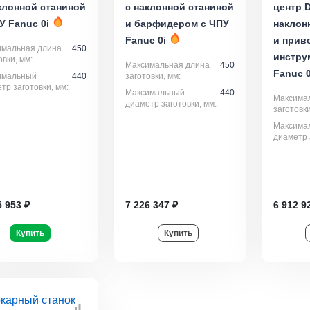
клонной станиной
с наклонной станиной
центр 
У Fanuc 0i
и барфидером с ЧПУ
наклон
Fanuc 0i
и прив
имальная длина
450
инстру
овки, мм:
Максимальная длина
450
Fanuc 0
имальный
440
заготовки, мм:
тр заготовки, мм:
Максимальный
440
Максима
диаметр заготовки, мм:
заготовки
Максима
диаметр 
5 953 ₽
7 226 347 ₽
6 912 9
Купить
Купить