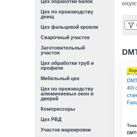
Цех обработки балок
отсутс
Цех по производству
днищ
Цех фальцевой кровли
Сварочный участок
Заготовительный
DM
участок
Цех обработки труб и
профиля
Хор
Мебельный цех
Цех по производству
алюминиевых окон и
дверей
Компрессоры
Цех РВД
Тока
Участок маркировки
DMTG