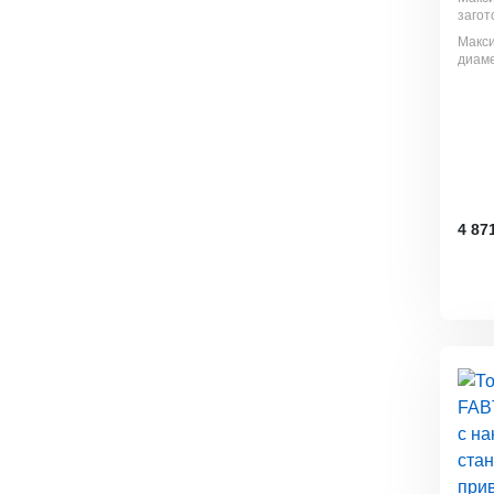
загот
Макс
диаме
4 87