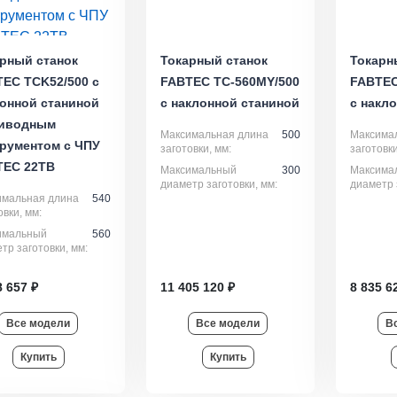
рный станок
Токарный станок
Токарн
EC TCK52/500 с
FABTEC TC-560MY/500
FABTEC
онной станиной
с наклонной станиной
с накл
риводным
Максимальная длина
500
Максима
рументом с ЧПУ
заготовки, мм:
заготовки
TEC 22TB
Максимальный
300
Максима
диаметр заготовки, мм:
диаметр 
имальная длина
540
овки, мм:
имальный
560
тр заготовки, мм:
8 657 ₽
11 405 120 ₽
8 835 6
Все модели
Все модели
В
Купить
Купить