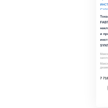
Тока
FABT
накл
и п
инст
SYN
Макс
загот
Макс
диаме
7 71