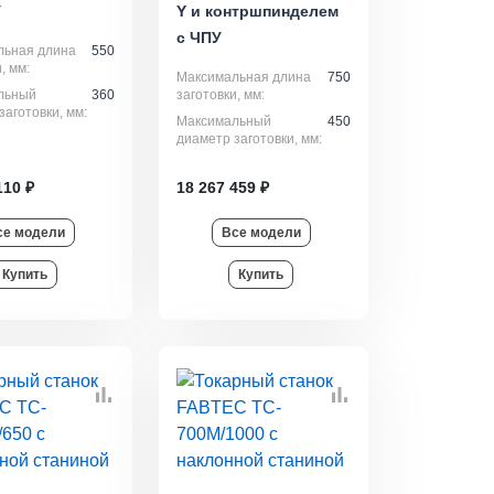
У
Y и контршпинделем
с ЧПУ
льная длина
550
, мм:
Максимальная длина
750
льный
360
заготовки, мм:
заготовки, мм:
Максимальный
450
диаметр заготовки, мм:
110 ₽
18 267 459 ₽
се модели
Все модели
Купить
Купить