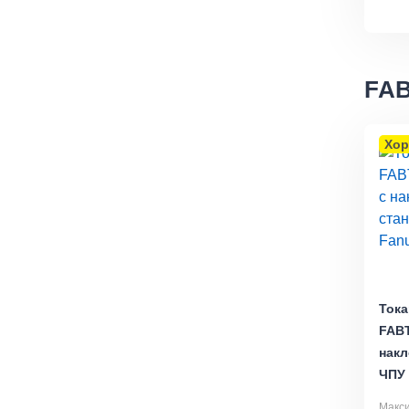
FA
Хор
Тока
FABT
накл
ЧПУ 
Макс