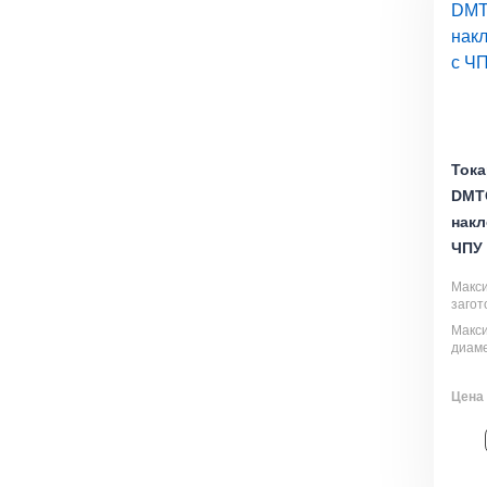
Тока
DMT
накл
ЧПУ 
Макс
загот
Макс
диаме
Цена 