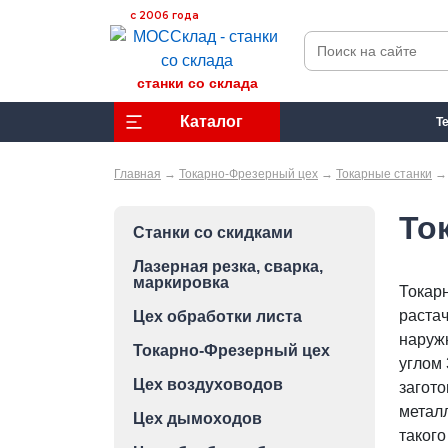
с 2006 года
станки со склада
Каталог
Т
Главная
→
Токарно-Фрезерный цех
→
Токарные станки
То
Станки со скидками
Лазерная резка, сварка,
маркировка
Токар
растач
Цех обработки листа
наруж
Токарно-Фрезерный цех
углом 
Цех воздуховодов
загото
металл
Цех дымоходов
таког