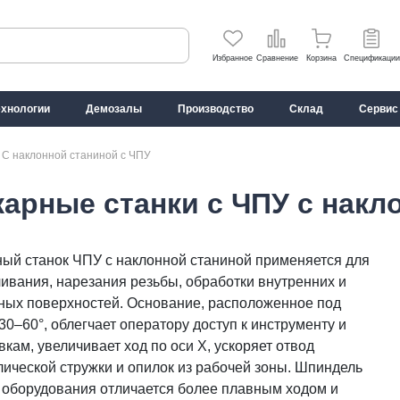
Избранное
Сравнение
Корзина
Спецификации
ехнологии
Демозалы
Производство
Склад
Сервис
→
С наклонной станиной с ЧПУ
карные станки с ЧПУ с накл
ный станок ЧПУ с наклонной станиной применяется для
ивания, нарезания резьбы, обработки внутренних и
ных поверхностей. Основание, расположенное под
30–60°, облегчает оператору доступ к инструменту и
вкам, увеличивает ход по оси Х, ускоряет отвод
ической стружки и опилок из рабочей зоны. Шпиндель
о оборудования отличается более плавным ходом и