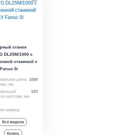
рный станок
G DL25M/1000 с
онной станиной с
Fanuc 0i
имальная длина
1000
овки, мм:
имальный
520
тр заготовки, мм:
по запросу
Все модели
Купить