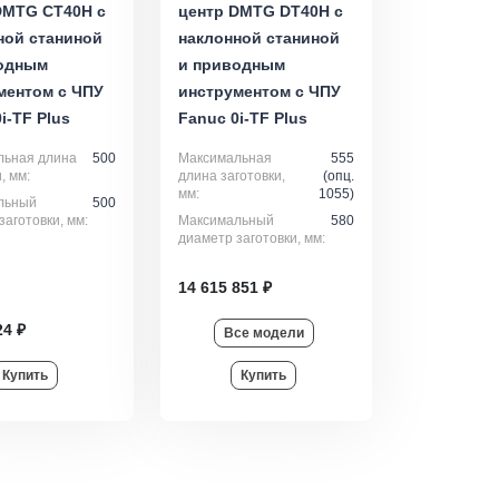
DMTG СT40H с
центр DMTG DT40H с
ной станиной
наклонной станиной
одным
и приводным
ментом с ЧПУ
инструментом с ЧПУ
i-ТF Plus
Fanuc 0i-ТF Plus
льная длина
500
Максимальная
555
, мм:
длина заготовки,
(опц.
мм:
1055)
льный
500
заготовки, мм:
Максимальный
580
диаметр заготовки, мм:
14 615 851 ₽
24 ₽
Все модели
Купить
Купить