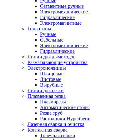
Ручные
Сегментные ручные
Электромеханические
Гидравлические
Электромагнитные
Гильотины
Ручные
Сабельные
Электромеханические
Гидравлические
Линии для дымоходов
Разматывающие устройства
Электроножницы
Шлицевые
Листовые
Вырубные
Линии для резки
Плазменная резка
Плазморезы
Автоматические столы
Резка труб
Расходники Hypertherm
Лазерная сварка и очистка
Контактная сварка
Точечная сварка