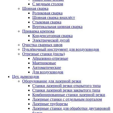
С медным столом
Шовная сварка
Роликовая сварка
Шовная сварка внахлёст
Стыковая сварка
Вертикальная шовная сварка
Приварка крепежа
Конденсаторная сварка
Электрической дугой
Очистка сварных швов
Пуклёвочный инструмент для воздуховодов
Отрезные станки (пилы)
Абразивно-отрезные
Маятниковые
Автоматические
Для воздуховодов
Цех дымоходов
Оборудование для лазерной резки
Станки лазерной резки открытого типа
Станки лазерной резки закрытого типа
Комбинированные станки лазерной резки
Лазерные станки с отдельным порталом
Лазерные труборезы
Лазерные станки для обработки двутавровой
балки