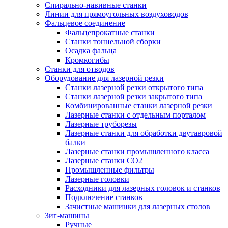
Спирально-навивные станки
Линии для прямоугольных воздуховодов
Фальцевое соединение
Фальцепрокатные станки
Станки тоннельной сборки
Осадка фальца
Кромкогибы
Станки для отводов
Оборудование для лазерной резки
Станки лазерной резки открытого типа
Станки лазерной резки закрытого типа
Комбинированные станки лазерной резки
Лазерные станки с отдельным порталом
Лазерные труборезы
Лазерные станки для обработки двутавровой
балки
Лазерные станки промышленного класса
Лазерные станки CO2
Промышленные фильтры
Лазерные головки
Расходники для лазерных головок и станков
Подключение станков
Зачистные машинки для лазерных столов
Зиг-машины
Ручные