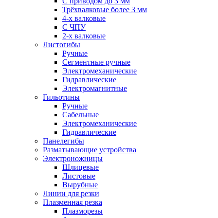
С приводом до 3 мм
Трёхвалковые более 3 мм
4-х валковые
С ЧПУ
2-х валковые
Листогибы
Ручные
Сегментные ручные
Электромеханические
Гидравлические
Электромагнитные
Гильотины
Ручные
Сабельные
Электромеханические
Гидравлические
Панелегибы
Разматывающие устройства
Электроножницы
Шлицевые
Листовые
Вырубные
Линии для резки
Плазменная резка
Плазморезы