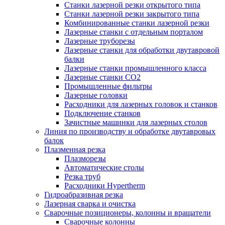
Станки лазерной резки открытого типа
Станки лазерной резки закрытого типа
Комбинированные станки лазерной резки
Лазерные станки с отдельным порталом
Лазерные труборезы
Лазерные станки для обработки двутавровой
балки
Лазерные станки промышленного класса
Лазерные станки CO2
Промышленные фильтры
Лазерные головки
Расходники для лазерных головок и станков
Подключение станков
Зачистные машинки для лазерных столов
Линия по производству и обработке двутавровых
балок
Плазменная резка
Плазморезы
Автоматические столы
Резка труб
Расходники Hypertherm
Гидроабразивная резка
Лазерная сварка и очистка
Сварочные позиционеры, колонны и вращатели
Сварочные колонны