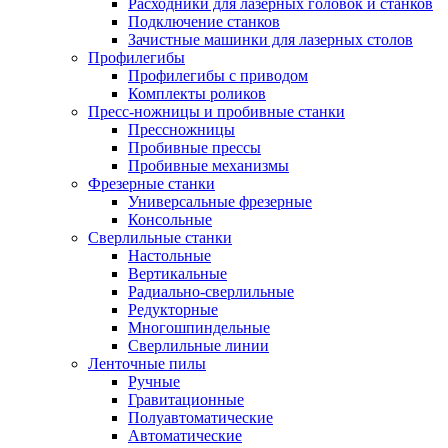
Расходники для лазерных головок и станков
Подключение станков
Зачистные машинки для лазерных столов
Профилегибы
Профилегибы с приводом
Комплекты роликов
Пресс-ножницы и пробивные станки
Прессножницы
Пробивные прессы
Пробивные механизмы
Фрезерные станки
Универсальные фрезерные
Консольные
Сверлильные станки
Настольные
Вертикальные
Радиально-сверлильные
Редукторные
Многошпиндельные
Сверлильные линии
Ленточные пилы
Ручные
Гравитационные
Полуавтоматические
Автоматические