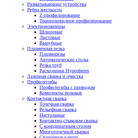
Разматывающие устройства
Ребра жесткости
Z-профилирование
Трапециевидное профилирование
Электроножницы
Шлицевые
Листовые
Вырубные
Плазменная резка
Плазморезы
Автоматические столы
Резка труб
Расходники Hypertherm
Лазерная сварка и очистка
Профилегибы
Профилегибы с приводом
Комплекты роликов
Контактная сварка
Точечная сварка
Рельефная сварка
Настольные
Контактно-стыковая сварка
С координатным столом
Многоточечной сварки
Сварочные клещи