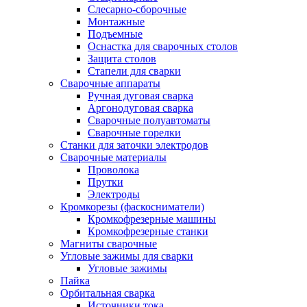
Слесарно-сборочные
Монтажные
Подъемные
Оснастка для сварочных столов
Защита столов
Стапели для сварки
Сварочные аппараты
Ручная дуговая сварка
Аргонодуговая сварка
Сварочные полуавтоматы
Сварочные горелки
Станки для заточки электродов
Сварочные материалы
Проволока
Прутки
Электроды
Кромкорезы (фаскосниматели)
Кромкофрезерные машины
Кромкофрезерные станки
Магниты сварочные
Угловые зажимы для сварки
Угловые зажимы
Пайка
Орбитальная сварка
Источники тока