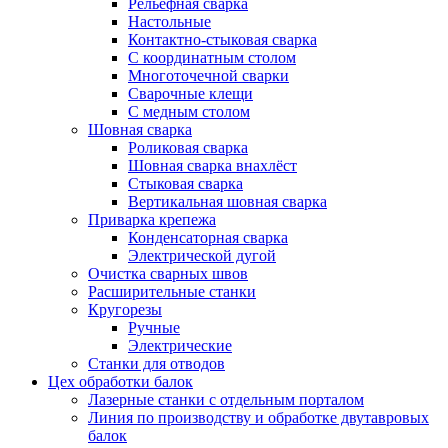
Рельефная сварка
Настольные
Контактно-стыковая сварка
С координатным столом
Многоточечной сварки
Сварочные клещи
С медным столом
Шовная сварка
Роликовая сварка
Шовная сварка внахлёст
Стыковая сварка
Вертикальная шовная сварка
Приварка крепежа
Конденсаторная сварка
Электрической дугой
Очистка сварных швов
Расширительные станки
Кругорезы
Ручные
Электрические
Станки для отводов
Цех обработки балок
Лазерные станки с отдельным порталом
Линия по производству и обработке двутавровых
балок