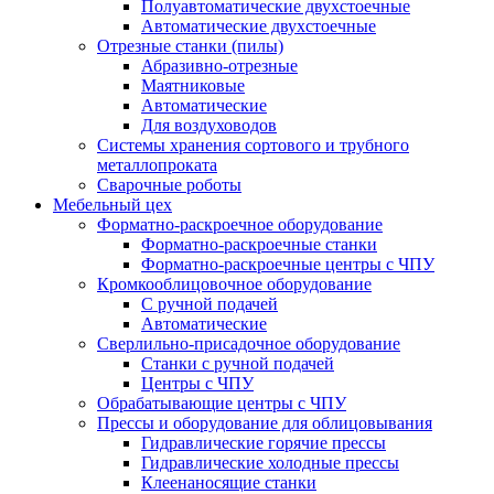
Полуавтоматические двухстоечные
Автоматические двухстоечные
Отрезные станки (пилы)
Абразивно-отрезные
Маятниковые
Автоматические
Для воздуховодов
Системы хранения сортового и трубного
металлопроката
Сварочные роботы
Мебельный цех
Форматно-раскроечное оборудование
Форматно-раскроечные станки
Форматно-раскроечные центры с ЧПУ
Кромкооблицовочное оборудование
С ручной подачей
Автоматические
Сверлильно-присадочное оборудование
Станки с ручной подачей
Центры с ЧПУ
Обрабатывающие центры с ЧПУ
Прессы и оборудование для облицовывания
Гидравлические горячие прессы
Гидравлические холодные прессы
Клеенаносящие станки