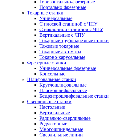
Горизонтально-фрезерные
Портально-фрезерные
Токарные станки
Универсальные
С плоской станиной с ЧПУ
С наклонной станиной с ЧПУ
Вертикальные с ЧПУ
Токарные трубонарезные станки
Тяжелые токарные
Токарные автоматы
Токарно-карусельные
Фрезерные станки
Универсальные фрезерные
Консольные
Шлифовальные станки
Круглошлифовальные
Плоскошлифовальные
Безцентрошлифовальные станки
Сверлильные станки
Настольные
Вертикальные
Радиально-сверлильные
Редукторные
Многошпиндельные
Сверлильные линии