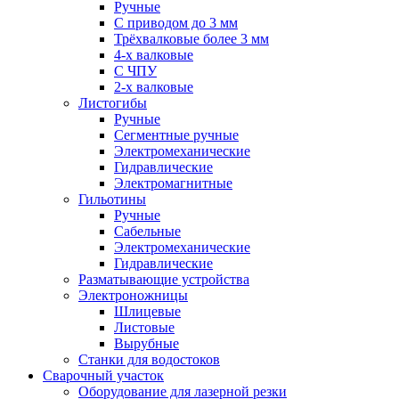
Ручные
С приводом до 3 мм
Трёхвалковые более 3 мм
4-х валковые
С ЧПУ
2-х валковые
Листогибы
Ручные
Сегментные ручные
Электромеханические
Гидравлические
Электромагнитные
Гильотины
Ручные
Сабельные
Электромеханические
Гидравлические
Разматывающие устройства
Электроножницы
Шлицевые
Листовые
Вырубные
Станки для водостоков
Сварочный участок
Оборудование для лазерной резки