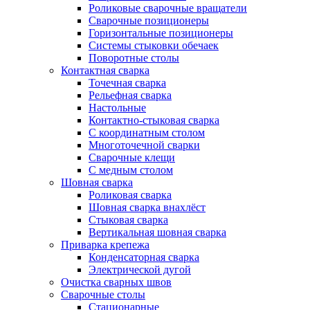
Роликовые сварочные вращатели
Сварочные позиционеры
Горизонтальные позиционеры
Системы стыковки обечаек
Поворотные столы
Контактная сварка
Точечная сварка
Рельефная сварка
Настольные
Контактно-стыковая сварка
С координатным столом
Многоточечной сварки
Сварочные клещи
С медным столом
Шовная сварка
Роликовая сварка
Шовная сварка внахлёст
Стыковая сварка
Вертикальная шовная сварка
Приварка крепежа
Конденсаторная сварка
Электрической дугой
Очистка сварных швов
Сварочные столы
Стационарные