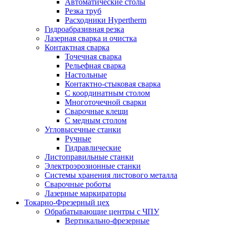
Автоматические столы
Резка труб
Расходники Hypertherm
Гидроабразивная резка
Лазерная сварка и очистка
Контактная сварка
Точечная сварка
Рельефная сварка
Настольные
Контактно-стыковая сварка
С координатным столом
Многоточечной сварки
Сварочные клещи
С медным столом
Угловысечные станки
Ручные
Гидравлические
Листоправильные станки
Электроэрозионные станки
Системы хранения листового металла
Сварочные роботы
Лазерные маркираторы
Токарно-Фрезерный цех
Обрабатывающие центры с ЧПУ
Вертикально-фрезерные