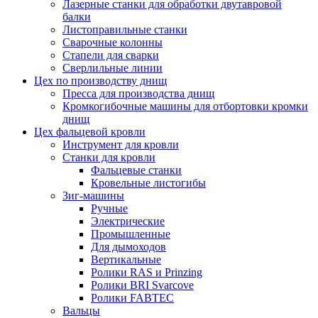
Лазерные станки для обработки двутавровой
балки
Листоправильные станки
Сварочные колонны
Стапели для сварки
Сверлильные линии
Цех по производству днищ
Пресса для производства днищ
Кромкогибочные машины для отбортовки кромки
днищ
Цех фальцевой кровли
Инструмент для кровли
Станки для кровли
Фальцевые станки
Кровельные листогибы
Зиг-машины
Ручные
Электрические
Промышленные
Для дымоходов
Вертикальные
Ролики RAS и Prinzing
Ролики BRI Svarcove
Ролики FABTEC
Вальцы