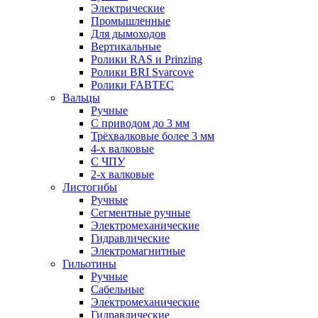
Электрические
Промышленные
Для дымоходов
Вертикальные
Ролики RAS и Prinzing
Ролики BRI Svarcove
Ролики FABTEC
Вальцы
Ручные
С приводом до 3 мм
Трёхвалковые более 3 мм
4-х валковые
С ЧПУ
2-х валковые
Листогибы
Ручные
Сегментные ручные
Электромеханические
Гидравлические
Электромагнитные
Гильотины
Ручные
Сабельные
Электромеханические
Гидравлические