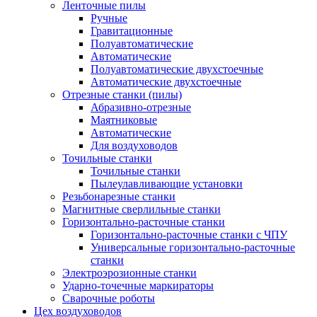
Ленточные пилы
Ручные
Гравитационные
Полуавтоматические
Автоматические
Полуавтоматические двухстоечные
Автоматические двухстоечные
Отрезные станки (пилы)
Абразивно-отрезные
Маятниковые
Автоматические
Для воздуховодов
Точильные станки
Точильные станки
Пылеулавливающие установки
Резьбонарезные станки
Магнитные сверлильные станки
Горизонтально-расточные станки
Горизонтально-расточные станки с ЧПУ
Универсальные горизонтально-расточные
станки
Электроэрозионные станки
Ударно-точечные маркираторы
Сварочные роботы
Цех воздуховодов