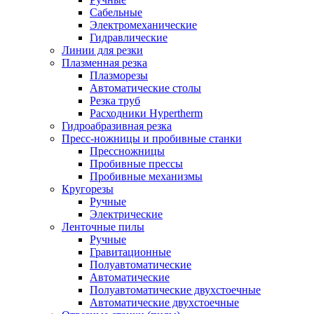
Сабельные
Электромеханические
Гидравлические
Линии для резки
Плазменная резка
Плазморезы
Автоматические столы
Резка труб
Расходники Hypertherm
Гидроабразивная резка
Пресс-ножницы и пробивные станки
Прессножницы
Пробивные прессы
Пробивные механизмы
Кругорезы
Ручные
Электрические
Ленточные пилы
Ручные
Гравитационные
Полуавтоматические
Автоматические
Полуавтоматические двухстоечные
Автоматические двухстоечные