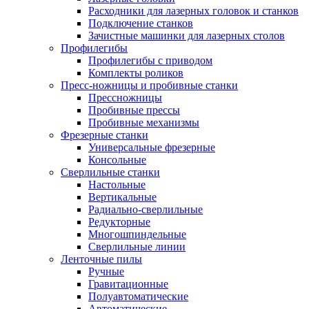
Расходники для лазерных головок и станков
Подключение станков
Зачистные машинки для лазерных столов
Профилегибы
Профилегибы с приводом
Комплекты роликов
Пресс-ножницы и пробивные станки
Прессножницы
Пробивные прессы
Пробивные механизмы
Фрезерные станки
Универсальные фрезерные
Консольные
Сверлильные станки
Настольные
Вертикальные
Радиально-сверлильные
Редукторные
Многошпиндельные
Сверлильные линии
Ленточные пилы
Ручные
Гравитационные
Полуавтоматические
Автоматические