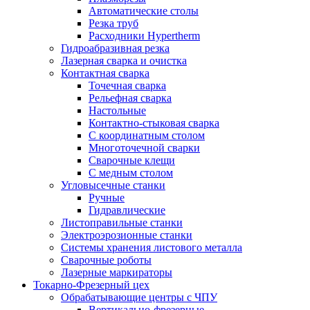
Автоматические столы
Резка труб
Расходники Hypertherm
Гидроабразивная резка
Лазерная сварка и очистка
Контактная сварка
Точечная сварка
Рельефная сварка
Настольные
Контактно-стыковая сварка
С координатным столом
Многоточечной сварки
Сварочные клещи
С медным столом
Угловысечные станки
Ручные
Гидравлические
Листоправильные станки
Электроэрозионные станки
Системы хранения листового металла
Сварочные роботы
Лазерные маркираторы
Токарно-Фрезерный цех
Обрабатывающие центры с ЧПУ
Вертикально-фрезерные