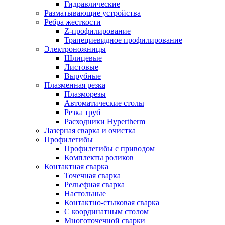
Гидравлические
Разматывающие устройства
Ребра жесткости
Z-профилирование
Трапециевидное профилирование
Электроножницы
Шлицевые
Листовые
Вырубные
Плазменная резка
Плазморезы
Автоматические столы
Резка труб
Расходники Hypertherm
Лазерная сварка и очистка
Профилегибы
Профилегибы с приводом
Комплекты роликов
Контактная сварка
Точечная сварка
Рельефная сварка
Настольные
Контактно-стыковая сварка
С координатным столом
Многоточечной сварки