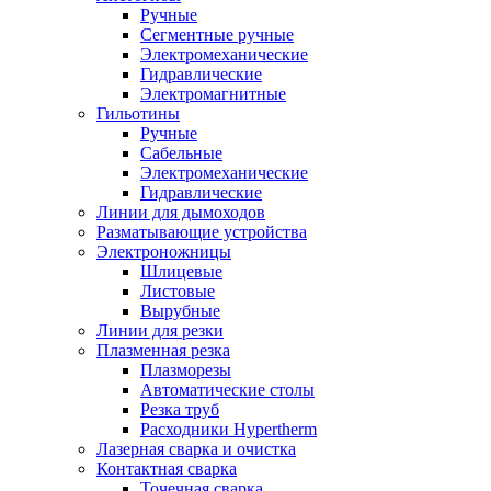
Ручные
Сегментные ручные
Электромеханические
Гидравлические
Электромагнитные
Гильотины
Ручные
Сабельные
Электромеханические
Гидравлические
Линии для дымоходов
Разматывающие устройства
Электроножницы
Шлицевые
Листовые
Вырубные
Линии для резки
Плазменная резка
Плазморезы
Автоматические столы
Резка труб
Расходники Hypertherm
Лазерная сварка и очистка
Контактная сварка
Точечная сварка