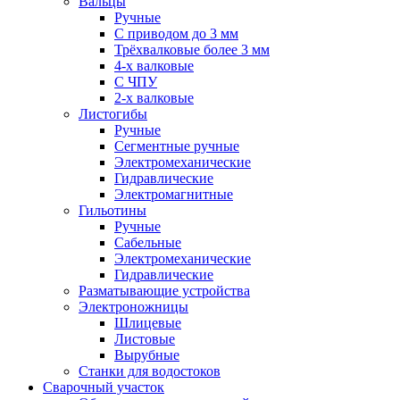
Вальцы
Ручные
С приводом до 3 мм
Трёхвалковые более 3 мм
4-х валковые
С ЧПУ
2-х валковые
Листогибы
Ручные
Сегментные ручные
Электромеханические
Гидравлические
Электромагнитные
Гильотины
Ручные
Сабельные
Электромеханические
Гидравлические
Разматывающие устройства
Электроножницы
Шлицевые
Листовые
Вырубные
Станки для водостоков
Сварочный участок