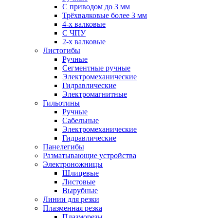
С приводом до 3 мм
Трёхвалковые более 3 мм
4-х валковые
С ЧПУ
2-х валковые
Листогибы
Ручные
Сегментные ручные
Электромеханические
Гидравлические
Электромагнитные
Гильотины
Ручные
Сабельные
Электромеханические
Гидравлические
Панелегибы
Разматывающие устройства
Электроножницы
Шлицевые
Листовые
Вырубные
Линии для резки
Плазменная резка
Плазморезы