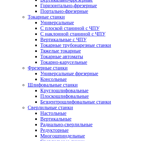
Горизонтально-фрезерные
Портально-фрезерные
Токарные станки
Универсальные
С плоской станиной с ЧПУ
С наклонной станиной с ЧПУ
Вертикальные с ЧПУ
Токарные трубонарезные станки
Тяжелые токарные
Токарные автоматы
Токарно-карусельные
Фрезерные станки
Универсальные фрезерные
Консольные
Шлифовальные станки
Круглошлифовальные
Плоскошлифовальные
Безцентрошлифовальные станки
Сверлильные станки
Настольные
Вертикальные
Радиально-сверлильные
Редукторные
Многошпиндельные