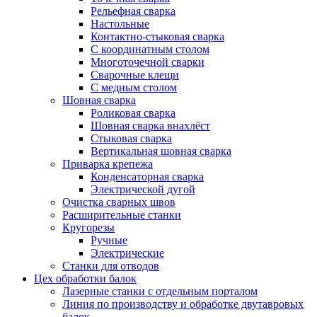
Рельефная сварка
Настольные
Контактно-стыковая сварка
С координатным столом
Многоточечной сварки
Сварочные клещи
С медным столом
Шовная сварка
Роликовая сварка
Шовная сварка внахлёст
Стыковая сварка
Вертикальная шовная сварка
Приварка крепежа
Конденсаторная сварка
Электрической дугой
Очистка сварных швов
Расширительные станки
Кругорезы
Ручные
Электрические
Станки для отводов
Цех обработки балок
Лазерные станки с отдельным порталом
Линия по производству и обработке двутавровых
балок