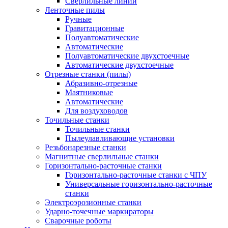
Сверлильные линии
Ленточные пилы
Ручные
Гравитационные
Полуавтоматические
Автоматические
Полуавтоматические двухстоечные
Автоматические двухстоечные
Отрезные станки (пилы)
Абразивно-отрезные
Маятниковые
Автоматические
Для воздуховодов
Точильные станки
Точильные станки
Пылеулавливающие установки
Резьбонарезные станки
Магнитные сверлильные станки
Горизонтально-расточные станки
Горизонтально-расточные станки с ЧПУ
Универсальные горизонтально-расточные
станки
Электроэрозионные станки
Ударно-точечные маркираторы
Сварочные роботы