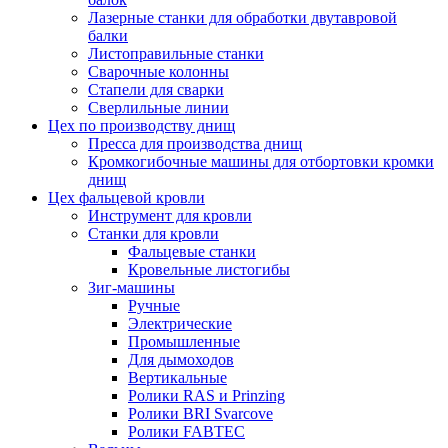
Лазерные станки для обработки двутавровой
балки
Листоправильные станки
Сварочные колонны
Стапели для сварки
Сверлильные линии
Цех по производству днищ
Пресса для производства днищ
Кромкогибочные машины для отбортовки кромки
днищ
Цех фальцевой кровли
Инструмент для кровли
Станки для кровли
Фальцевые станки
Кровельные листогибы
Зиг-машины
Ручные
Электрические
Промышленные
Для дымоходов
Вертикальные
Ролики RAS и Prinzing
Ролики BRI Svarcove
Ролики FABTEC