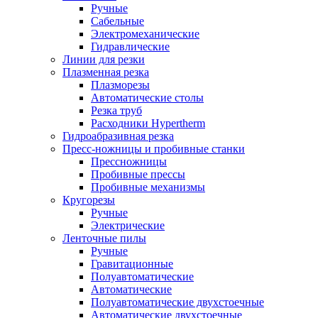
Ручные
Сабельные
Электромеханические
Гидравлические
Линии для резки
Плазменная резка
Плазморезы
Автоматические столы
Резка труб
Расходники Hypertherm
Гидроабразивная резка
Пресс-ножницы и пробивные станки
Прессножницы
Пробивные прессы
Пробивные механизмы
Кругорезы
Ручные
Электрические
Ленточные пилы
Ручные
Гравитационные
Полуавтоматические
Автоматические
Полуавтоматические двухстоечные
Автоматические двухстоечные