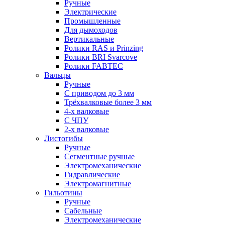
Ручные
Электрические
Промышленные
Для дымоходов
Вертикальные
Ролики RAS и Prinzing
Ролики BRI Svarcove
Ролики FABTEC
Вальцы
Ручные
С приводом до 3 мм
Трёхвалковые более 3 мм
4-х валковые
С ЧПУ
2-х валковые
Листогибы
Ручные
Сегментные ручные
Электромеханические
Гидравлические
Электромагнитные
Гильотины
Ручные
Сабельные
Электромеханические