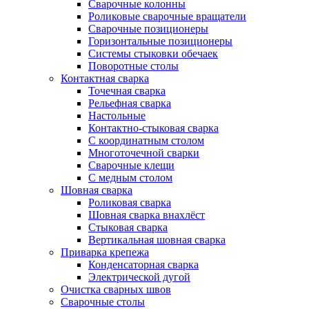
Сварочные колонны
Роликовые сварочные вращатели
Сварочные позиционеры
Горизонтальные позиционеры
Системы стыковки обечаек
Поворотные столы
Контактная сварка
Точечная сварка
Рельефная сварка
Настольные
Контактно-стыковая сварка
С координатным столом
Многоточечной сварки
Сварочные клещи
С медным столом
Шовная сварка
Роликовая сварка
Шовная сварка внахлёст
Стыковая сварка
Вертикальная шовная сварка
Приварка крепежа
Конденсаторная сварка
Электрической дугой
Очистка сварных швов
Сварочные столы