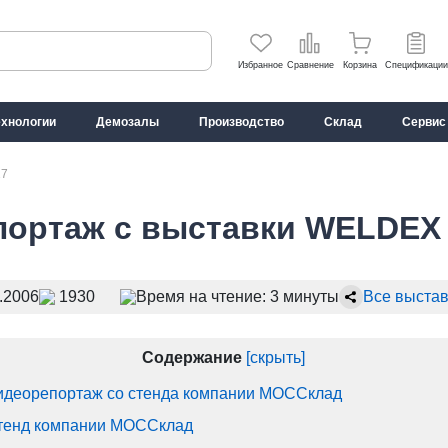
Избранное
Сравнение
Корзина
Спецификации
ехнологии
Демозалы
Производство
Склад
Сервис
17
портаж с выставки WELDEX
.2006
1930
Время на чтение: 3 минуты
Все выстав
Содержание
[скрыть]
идеорепортаж со стенда компании МОССклад
тенд компании МОССклад