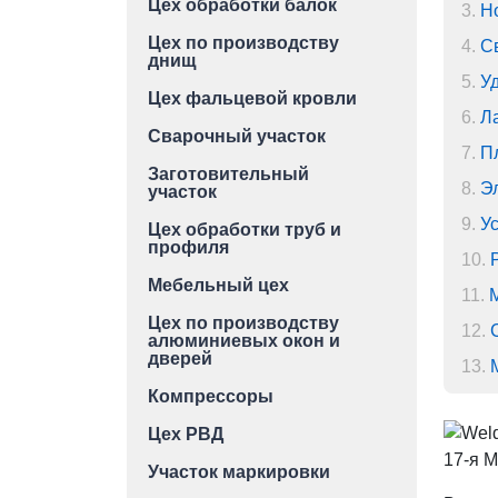
Цех обработки балок
3.
Н
Цех по производству
4.
С
днищ
5.
У
Цех фальцевой кровли
6.
Л
Сварочный участок
7.
П
Заготовительный
8.
Э
участок
9.
Ус
Цех обработки труб и
профиля
10.
Мебельный цех
11.
Цех по производству
12.
алюминиевых окон и
дверей
13.
Компрессоры
Цех РВД
17-я 
Участок маркировки