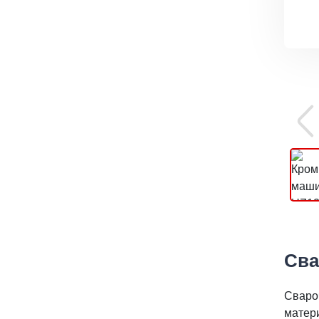
Сва
Сваро
матер