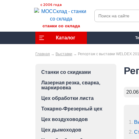
с 2006 года
станки со склада
Каталог
Т
Главная
→
Выставки
→
Репортаж с выставки WELDEX 20
Ре
Станки со скидками
Лазерная резка, сварка,
маркировка
20.06
Цех обработки листа
Токарно-Фрезерный цех
Цех воздуховодов
1.
В
Цех дымоходов
2.
С