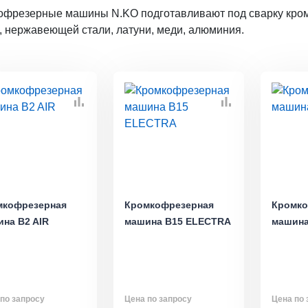
офрезерные машины N.KO подготавливают под сварку кромк
, нержавеющей стали, латуни, меди, алюминия.
мкофрезерная
Кромкофрезерная
Кромко
на B2 AIR
машина B15 ELECTRA
машина
по запросу
Цена по запросу
Цена по 