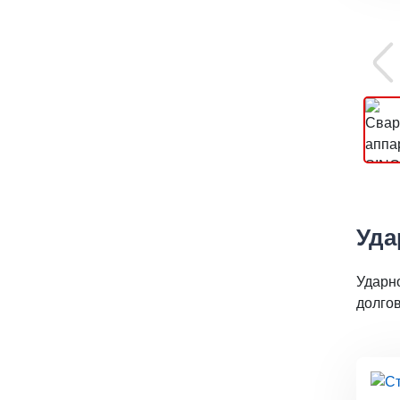
Уда
Ударн
долго