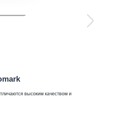
NCOSALD
omark
отличаются высоким качеством и