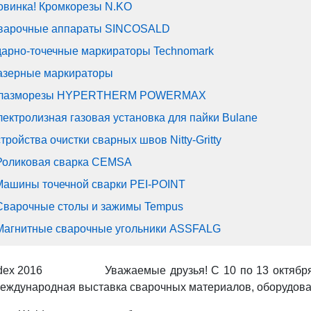
овинка! Кромкорезы N.KO
варочные аппараты SINCOSALD
дарно-точечные маркираторы Technomark
азерные маркираторы
лазморезы HYPERTHERM POWERMAX
лектролизная газовая установка для пайки Bulane
тройства очистки сварных швов Nitty-Gritty
Роликовая сварка CEMSA
Машины точечной сварки PEI-POINT
Сварочные столы и зажимы Tempus
Магнитные сварочные угольники ASSFALG
Уважаемые друзья! С 10 по 13 октябр
Международная выставка сварочных материалов, оборудова