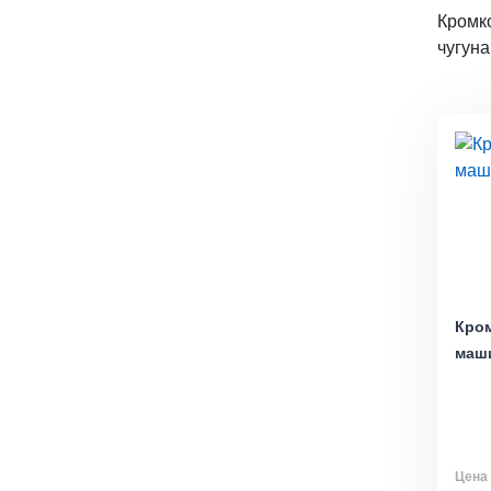
Кромк
чугуна
Кро
маши
Цена 