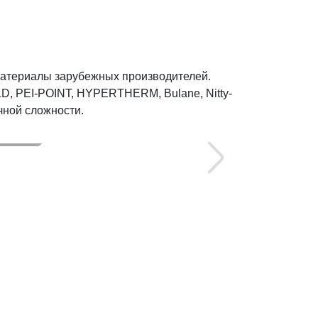
материалы зарубежных производителей.
D, PEI-POINT, HYPERTHERM, Bulane, Nitty-
чной сложности.
Склад