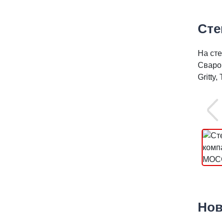
Сте
На ст
Сваро
Gritty
Нов