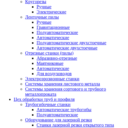
Кругорезы
Ручные
Электрические
Ленточные пилы
Ручные
Гравитационные
Полуавтоматические
Автоматические
Полуавтоматические двухстоечные
Автоматические двухстоечные
Отрезные станки (пилы)
Абразивно-отрезные
Маятниковые
Автоматические
Для воздуховодов
Электроэрозионные станки
Системы хранения листового металла
Системы хранения сортового и трубного
металлопроката
Цех обработки труб и профиля
Трубогибочные станки
Автоматические трубогибы
Полуавтоматические
Оборудование для лазерной резки
Станки лазерной резки открытого типа