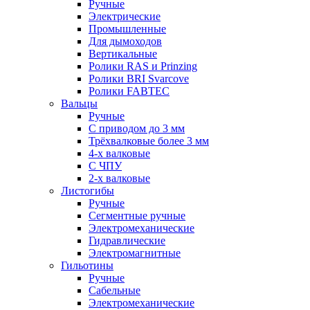
Ручные
Электрические
Промышленные
Для дымоходов
Вертикальные
Ролики RAS и Prinzing
Ролики BRI Svarcove
Ролики FABTEC
Вальцы
Ручные
С приводом до 3 мм
Трёхвалковые более 3 мм
4-х валковые
С ЧПУ
2-х валковые
Листогибы
Ручные
Сегментные ручные
Электромеханические
Гидравлические
Электромагнитные
Гильотины
Ручные
Сабельные
Электромеханические