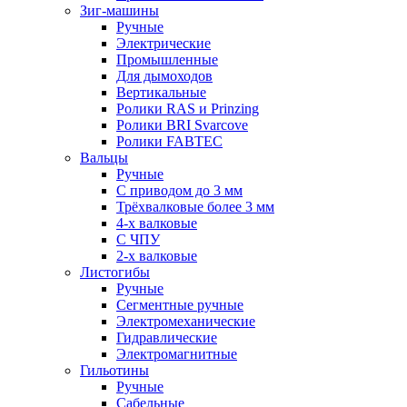
Зиг-машины
Ручные
Электрические
Промышленные
Для дымоходов
Вертикальные
Ролики RAS и Prinzing
Ролики BRI Svarcove
Ролики FABTEC
Вальцы
Ручные
С приводом до 3 мм
Трёхвалковые более 3 мм
4-х валковые
С ЧПУ
2-х валковые
Листогибы
Ручные
Сегментные ручные
Электромеханические
Гидравлические
Электромагнитные
Гильотины
Ручные
Сабельные