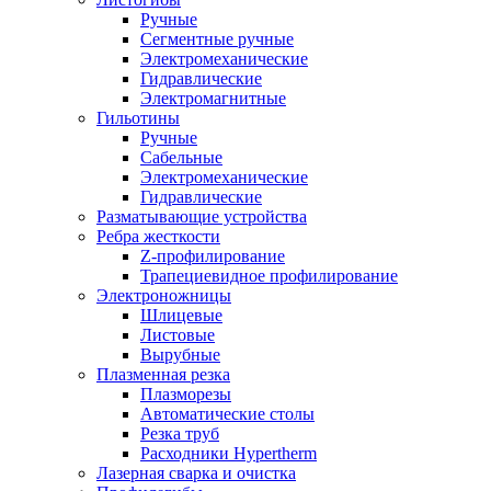
Ручные
Сегментные ручные
Электромеханические
Гидравлические
Электромагнитные
Гильотины
Ручные
Сабельные
Электромеханические
Гидравлические
Разматывающие устройства
Ребра жесткости
Z-профилирование
Трапециевидное профилирование
Электроножницы
Шлицевые
Листовые
Вырубные
Плазменная резка
Плазморезы
Автоматические столы
Резка труб
Расходники Hypertherm
Лазерная сварка и очистка