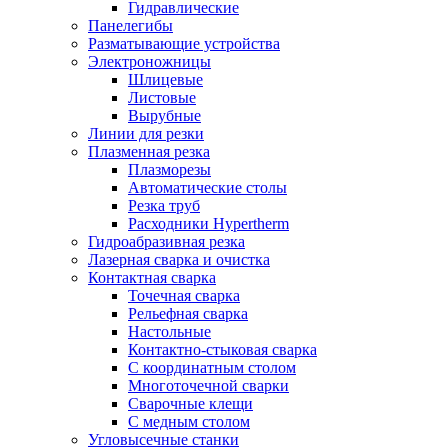
Гидравлические
Панелегибы
Разматывающие устройства
Электроножницы
Шлицевые
Листовые
Вырубные
Линии для резки
Плазменная резка
Плазморезы
Автоматические столы
Резка труб
Расходники Hypertherm
Гидроабразивная резка
Лазерная сварка и очистка
Контактная сварка
Точечная сварка
Рельефная сварка
Настольные
Контактно-стыковая сварка
С координатным столом
Многоточечной сварки
Сварочные клещи
С медным столом
Угловысечные станки