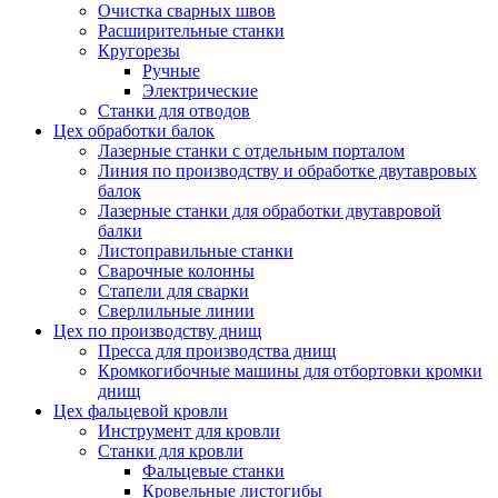
Очистка сварных швов
Расширительные станки
Кругорезы
Ручные
Электрические
Станки для отводов
Цех обработки балок
Лазерные станки с отдельным порталом
Линия по производству и обработке двутавровых
балок
Лазерные станки для обработки двутавровой
балки
Листоправильные станки
Сварочные колонны
Стапели для сварки
Сверлильные линии
Цех по производству днищ
Пресса для производства днищ
Кромкогибочные машины для отбортовки кромки
днищ
Цех фальцевой кровли
Инструмент для кровли
Станки для кровли
Фальцевые станки
Кровельные листогибы