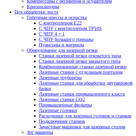
Компрессоры с ресивером и осушителем
Криоцилиндры
Цех обработки листа
Гибочные прессы и оснастка
С контроллером E22
С ЧПУ с контроллером TP10S
С ЧПУ 4 + 1
С ЧПУ большого тоннажа
Пуансоны и матрицы
Оборудование для лазерной резки
Станки лазерной резки открытого типа
Станки лазерной резки закрытого типа
Комбинированные станки лазерной резки
Лазерные станки с отдельным порталом
Лазерные труборезы
Лазерные станки для обработки двутавровой
балки
Лазерные станки промышленного класса
Лазерные станки CO2
Промышленные фильтры
Лазерные головки
Расходники для лазерных головок и станков
Подключение станков
Зачистные машинки для лазерных столов
Зиг-машины