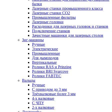
балки
Лазерные станки промышленного класса
Лазерные станки CO2
Промышленные фильтры
Лазерные головки
Расходники для лазерных головок и станков
Подключение станков
Зачистные машинки для лазерных столов
Зиг-машины
Ручные
Электрические
Промышленные
Для дымоходов
Вертикальные
Ролики RAS и Prinzing
Ролики BRI Svarcove
Ролики FABTEC
Вальцы
Ручные
С приводом до 3 мм
Трёхвалковые более 3 мм
4-х валковые
С ЧПУ
2-х валковые
Листогибы