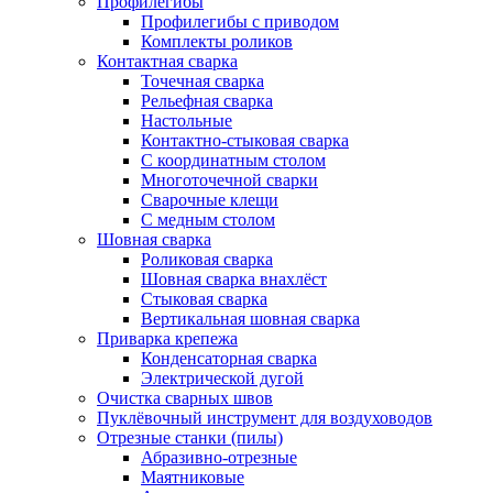
Профилегибы
Профилегибы с приводом
Комплекты роликов
Контактная сварка
Точечная сварка
Рельефная сварка
Настольные
Контактно-стыковая сварка
С координатным столом
Многоточечной сварки
Сварочные клещи
С медным столом
Шовная сварка
Роликовая сварка
Шовная сварка внахлёст
Стыковая сварка
Вертикальная шовная сварка
Приварка крепежа
Конденсаторная сварка
Электрической дугой
Очистка сварных швов
Пуклёвочный инструмент для воздуховодов
Отрезные станки (пилы)
Абразивно-отрезные
Маятниковые