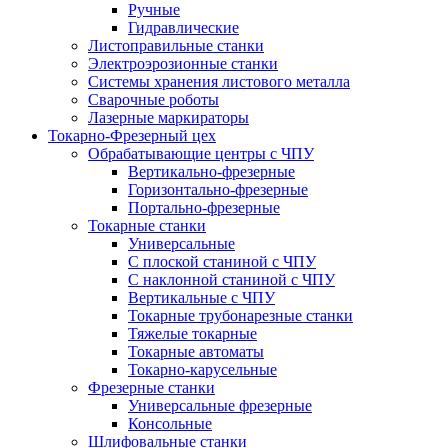
Ручные
Гидравлические
Листоправильные станки
Электроэрозионные станки
Системы хранения листового металла
Сварочные роботы
Лазерные маркираторы
Токарно-Фрезерный цех
Обрабатывающие центры с ЧПУ
Вертикально-фрезерные
Горизонтально-фрезерные
Портально-фрезерные
Токарные станки
Универсальные
С плоской станиной с ЧПУ
С наклонной станиной с ЧПУ
Вертикальные с ЧПУ
Токарные трубонарезные станки
Тяжелые токарные
Токарные автоматы
Токарно-карусельные
Фрезерные станки
Универсальные фрезерные
Консольные
Шлифовальные станки