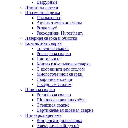
Вырубные
Линии для резки
Плазменная резка
Плазморезы
Автоматические столы
Резка труб
Расходники Hypertherm
Лазерная сварка и очистка
Контактная сварка
Точечная сварка
Рельефная сварка
Настольные
Контактно-стыковая сварка
С координатным столом
Многоточечной сварки
Сварочные клещи
С медным столом
Шовная сварка
Роликовая сварка
Шовная сварка внахлёст
Стыковая сварка
Вертикальная шовная сварка
Приварка крепежа
Конденсаторная сварка
Электрической дугой