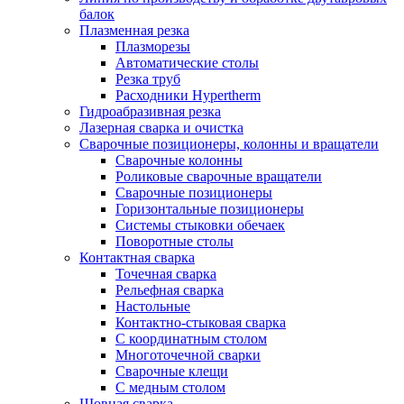
балок
Плазменная резка
Плазморезы
Автоматические столы
Резка труб
Расходники Hypertherm
Гидроабразивная резка
Лазерная сварка и очистка
Сварочные позиционеры, колонны и вращатели
Сварочные колонны
Роликовые сварочные вращатели
Сварочные позиционеры
Горизонтальные позиционеры
Системы стыковки обечаек
Поворотные столы
Контактная сварка
Точечная сварка
Рельефная сварка
Настольные
Контактно-стыковая сварка
С координатным столом
Многоточечной сварки
Сварочные клещи
С медным столом
Шовная сварка