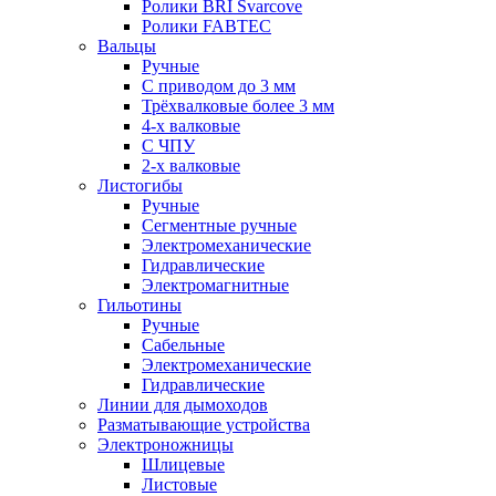
Ролики BRI Svarcove
Ролики FABTEC
Вальцы
Ручные
С приводом до 3 мм
Трёхвалковые более 3 мм
4-х валковые
С ЧПУ
2-х валковые
Листогибы
Ручные
Сегментные ручные
Электромеханические
Гидравлические
Электромагнитные
Гильотины
Ручные
Сабельные
Электромеханические
Гидравлические
Линии для дымоходов
Разматывающие устройства
Электроножницы
Шлицевые
Листовые