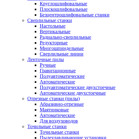
Круглошлифовальные
Плоскошлифовальные
Безцентрошлифовальные станки
Сверлильные станки
Настольные
Вертикальные
Радиально-сверлильные
Редукторные
Многошпиндельные
Сверлильные линии
Ленточные пилы
Ручные
Гравитационные
Полуавтоматические
Автоматические
Полуавтоматические двухстоечные
Автоматические двухстоечные
Отрезные станки (пилы)
Абразивно-отрезные
Маятниковые
Автоматические
Для воздуховодов
Точильные станки
Точильные станки
Пылеулавливающие установки