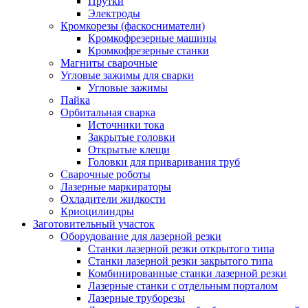
Прутки
Электроды
Кромкорезы (фаскосниматели)
Кромкофрезерные машины
Кромкофрезерные станки
Магниты сварочные
Угловые зажимы для сварки
Угловые зажимы
Пайка
Орбитальная сварка
Источники тока
Закрытые головки
Открытые клещи
Головки для приваривания труб
Сварочные роботы
Лазерные маркираторы
Охладители жидкости
Криоцилиндры
Заготовительный участок
Оборудование для лазерной резки
Станки лазерной резки открытого типа
Станки лазерной резки закрытого типа
Комбинированные станки лазерной резки
Лазерные станки с отдельным порталом
Лазерные труборезы