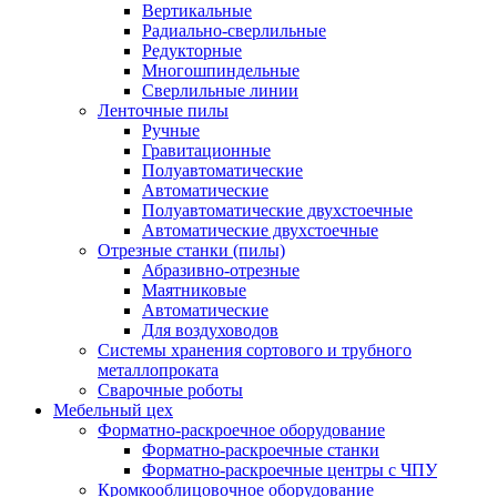
Вертикальные
Радиально-сверлильные
Редукторные
Многошпиндельные
Сверлильные линии
Ленточные пилы
Ручные
Гравитационные
Полуавтоматические
Автоматические
Полуавтоматические двухстоечные
Автоматические двухстоечные
Отрезные станки (пилы)
Абразивно-отрезные
Маятниковые
Автоматические
Для воздуховодов
Системы хранения сортового и трубного
металлопроката
Сварочные роботы
Мебельный цех
Форматно-раскроечное оборудование
Форматно-раскроечные станки
Форматно-раскроечные центры с ЧПУ
Кромкооблицовочное оборудование