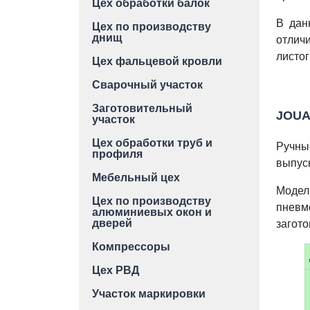
Цех обработки балок
В дан
Цех по производству
днищ
отлич
листог
Цех фальцевой кровли
Сварочный участок
Заготовительный
JOU
участок
Цех обработки труб и
Ручны
профиля
выпуск
Мебельный цех
Модел
Цех по производству
пневм
алюминиевых окон и
дверей
загото
Компрессоры
Цех РВД
Участок маркировки