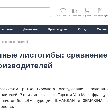
Избранное
Сравнение
Корзина
Спецификации
ехнологии
Демозалы
Производство
Склад
Сервис
зных производителей
чные листогибы: сравнение
оизводителей
ссийском рынке гибочного оборудования представл
водителей. Это и американские Tapco и Van Mark, франц
 листогибы LBM, турецкие ILMAKSAN и 3EMAKINA, а 
водства.