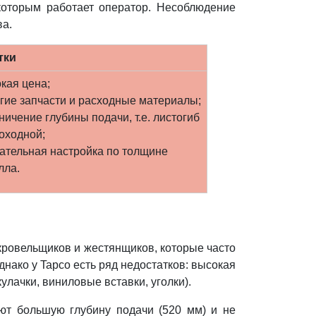
которым работает оператор. Несоблюдение
ва.
тки
кая цена;
гие запчасти и расходные материалы;
ничение глубины подачи, т.е. листогиб
оходной;
ательная настройка по толщине
лла.
кровельщиков и жестянщиков, которые часто
нако у Tapco есть ряд недостатков: высокая
лачки, виниловые вставки, уголки).
ют большую глубину подачи (520 мм) и не