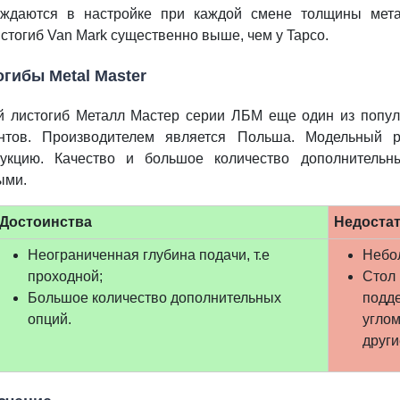
уждаются в настройке при каждой смене толщины метал
стогиб Van Mark существенно выше, чем у Tapco.
гибы Metal Master
й листогиб Металл Мастер серии ЛБМ еще один из попул
нтов. Производителем является Польша. Модельны
рукцию. Качество и большое количество дополнитель
ыми.
Достоинства
Недостат
Неограниченная глубина подачи, т.е
Небо
проходной;
Стол 
Большое количество дополнительных
подде
опций.
углом
други