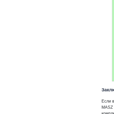
Закл
Если 
MASZ 
компл