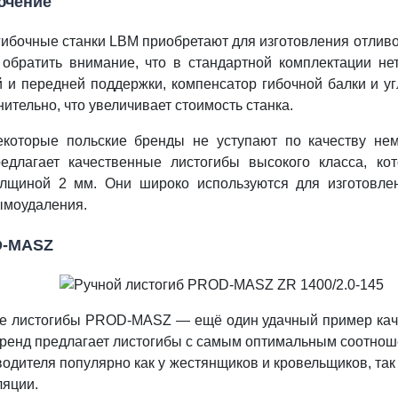
ючение
ибочные станки LBM приобретают для изготовления отливов
 обратить внимание, что в стандартной комплектации не
й и передней поддержки, компенсатор гибочной балки и у
ительно, что увеличивает стоимость станка.
екоторые польские бренды не уступают по качеству не
редлагает качественные листогибы высокого класса, ко
олщиной 2 мм. Они широко используются для изготовле
ымоудаления.
-MASZ
е листогибы PROD-MASZ — ещё один удачный пример качес
бренд предлагает листогибы с самым оптимальным соотнош
одителя популярно как у жестянщиков и кровельщиков, так
ляции.