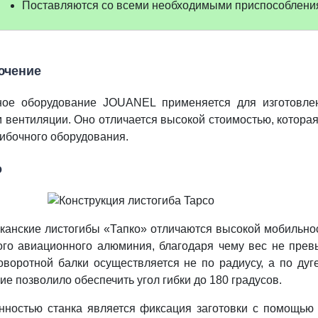
Поставляются со всеми необходимыми приспособлени
ючение
ное оборудование JOUANEL применяется для изготовле
м вентиляции. Оно отличается высокой стоимостью, котора
гибочного оборудования.
o
канские листогибы «Тапко» отличаются высокой мобильност
ого авиационного алюминия, благодаря чему вес не превы
оворотной балки осуществляется не по радиусу, а по дуг
е позволило обеспечить угол гибки до 180 градусов.
нностью станка является фиксация заготовки с помощью 