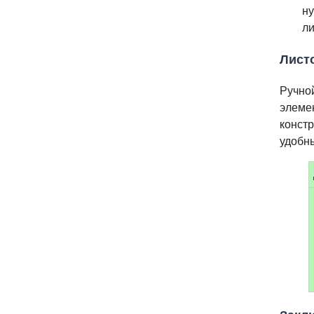
н
ли
Листо
Ручно
элеме
конст
удобн