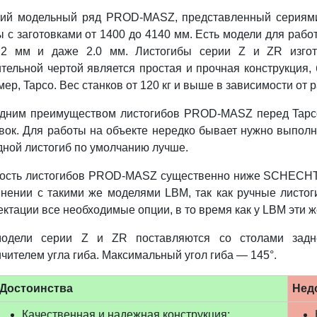
ий модельный ряд PROD-MASZ, представленный сериями 
 с заготовками от 1400 до 4140 мм. Есть модели для работ
.2 мм и даже 2.0 мм. Листогибы серии Z и ZR изгота
ительной чертой является простая и прочная конструкция,
ер, Tapco. Вес станков от 120 кг и выше в зависимости от 
дним преимуществом листогибов PROD-MASZ перед Tapco
овок. Для работы на объекте нередко бывает нужно выполн
дной листогиб по умолчанию лучше.
ость листогибов PROD-MASZ существенно ниже SCHECHTL
внении с такими же моделями LBM, так как ручные лист
ктации все необходимые опции, в то время как у LBM эти ж
одели серии Z и ZR поставляются со столами задн
чителем угла гиба. Максимальный угол гиба — 145°.
Достоинства
Нед
Качественная и надежная конструкция;