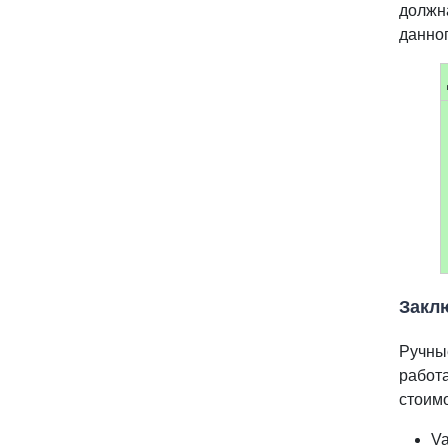
должн
данног
Закл
Ручны
работа
стоимо
V