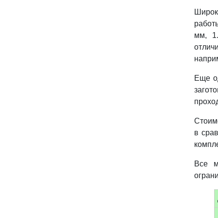
Широк
работы
мм, 1
отлич
наприм
Еще о
загот
прохо
Стоим
в сра
компле
Все м
ограни