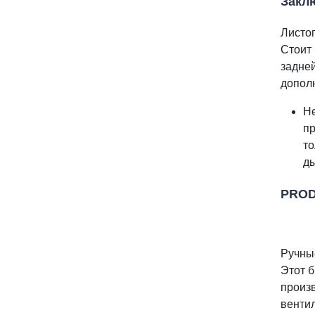
Закл
Листог
Стоит
задне
дополн
Н
п
т
д
PROD
Ручны
Этот 
произв
венти