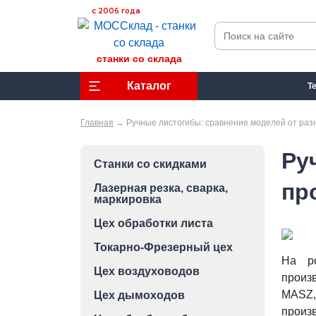
с 2006 года
станки со склада
Каталог
Т
Главная
→
Ручные листогибы: сравнение моделей от ра
Ру
Станки со скидками
пр
Лазерная резка, сварка,
маркировка
Цех обработки листа
Токарно-Фрезерный цех
На ро
Цех воздуховодов
произ
MASZ,
Цех дымоходов
произ