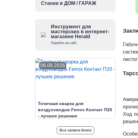
Станки в ДОМ / ГАРАЖ
Инструмент для
Закл
мастерских в интернет-
магазине Herald
Перейти на сайт
Гибоч
систе
листо
06.08.2026
Tapc
Амери
Точечная сварка для
прочн
воздуховодов Ferrox Контакт П20
Ход п
- лучшее решение
решени
Все записи блога
Особе