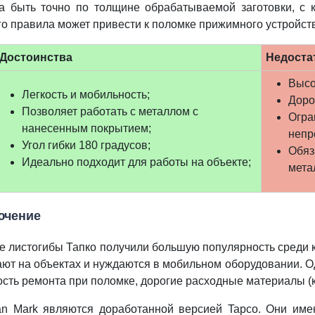
а быть точно по толщине обрабатываемой заготовки, с 
о правила может привести к поломке прижимного устройст
Достоинства
Недоста
Высо
Легкость и мобильность;
Доро
Позволяет работать с металлом с
Огра
нанесенным покрытием;
непр
Угол гибки 180 градусов;
Обяз
Идеально подходит для работы на объекте;
мета
ючение
е листогибы Тапко получили большую популярность среди 
ют на объектах и нуждаются в мобильном оборудовании. Од
сть ремонта при поломке, дорогие расходные материалы (ку
an Mark являются доработанной версией Tapco. Они име