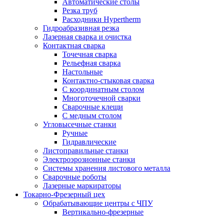
Автоматические столы
Резка труб
Расходники Hypertherm
Гидроабразивная резка
Лазерная сварка и очистка
Контактная сварка
Точечная сварка
Рельефная сварка
Настольные
Контактно-стыковая сварка
С координатным столом
Многоточечной сварки
Сварочные клещи
С медным столом
Угловысечные станки
Ручные
Гидравлические
Листоправильные станки
Электроэрозионные станки
Системы хранения листового металла
Сварочные роботы
Лазерные маркираторы
Токарно-Фрезерный цех
Обрабатывающие центры с ЧПУ
Вертикально-фрезерные