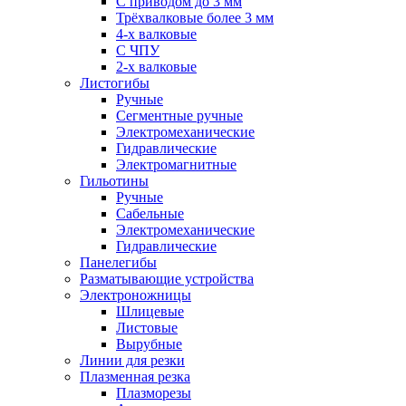
С приводом до 3 мм
Трёхвалковые более 3 мм
4-х валковые
С ЧПУ
2-х валковые
Листогибы
Ручные
Сегментные ручные
Электромеханические
Гидравлические
Электромагнитные
Гильотины
Ручные
Сабельные
Электромеханические
Гидравлические
Панелегибы
Разматывающие устройства
Электроножницы
Шлицевые
Листовые
Вырубные
Линии для резки
Плазменная резка
Плазморезы