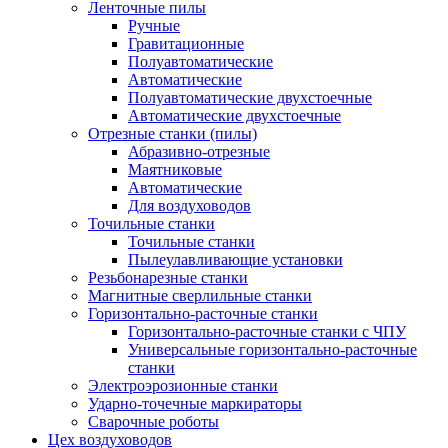
Ленточные пилы
Ручные
Гравитационные
Полуавтоматические
Автоматические
Полуавтоматические двухстоечные
Автоматические двухстоечные
Отрезные станки (пилы)
Абразивно-отрезные
Маятниковые
Автоматические
Для воздуховодов
Точильные станки
Точильные станки
Пылеулавливающие установки
Резьбонарезные станки
Магнитные сверлильные станки
Горизонтально-расточные станки
Горизонтально-расточные станки с ЧПУ
Универсальные горизонтально-расточные
станки
Электроэрозионные станки
Ударно-точечные маркираторы
Сварочные роботы
Цех воздуховодов