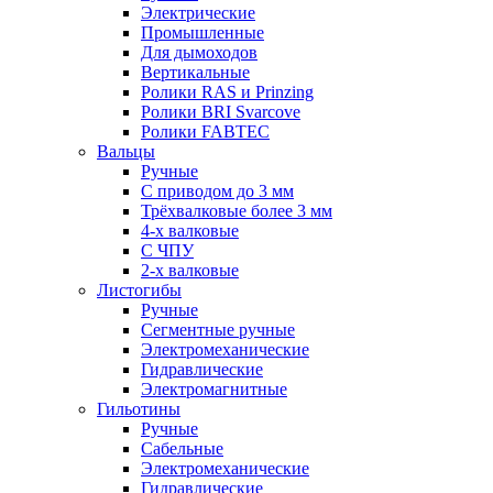
Электрические
Промышленные
Для дымоходов
Вертикальные
Ролики RAS и Prinzing
Ролики BRI Svarcove
Ролики FABTEC
Вальцы
Ручные
С приводом до 3 мм
Трёхвалковые более 3 мм
4-х валковые
С ЧПУ
2-х валковые
Листогибы
Ручные
Сегментные ручные
Электромеханические
Гидравлические
Электромагнитные
Гильотины
Ручные
Сабельные
Электромеханические
Гидравлические