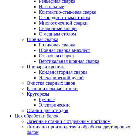
Рельефная сварка
Настольные
Контактно-стыковая сварка
С координатным столом
Многоточечной сварки
Сварочные клещи
С медным столом
Шовная сварка
Роликовая сварка
Шовная сварка внахлёст
Стыковая сварка
Вертикальная шовная сварка
Приварка крепежа
Конденсаторная сварка
Электрической дугой
Очистка сварных швов
Расширительные станки
Кругорезы
Ручные
Электрические
Станки для отводов
Цех обработки балок
Лазерные станки с отдельным порталом
Линия по производству и обработке двутавровых
балок