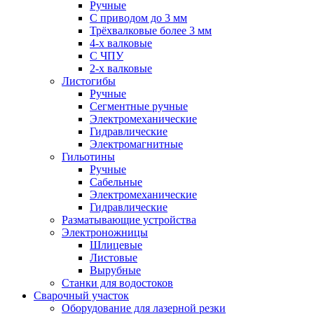
Ручные
С приводом до 3 мм
Трёхвалковые более 3 мм
4-х валковые
С ЧПУ
2-х валковые
Листогибы
Ручные
Сегментные ручные
Электромеханические
Гидравлические
Электромагнитные
Гильотины
Ручные
Сабельные
Электромеханические
Гидравлические
Разматывающие устройства
Электроножницы
Шлицевые
Листовые
Вырубные
Станки для водостоков
Сварочный участок
Оборудование для лазерной резки