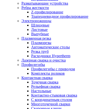
Разматывающие устройства
Ребра жесткости
Z-профилирование
Трапециевидное профилирование
Электроножницы
Шлицевые
Листовые
Вырубные
Плазменная резка
Плазморезы
Автоматические столы
Резка труб
Расходники Hypertherm
Лазерная сварка и очистка
Профилегибы
Профилегибы с приводом
Комплекты роликов
Контактная сварка
Точечная сварка
Рельефная сварка
Настольные
Контактно-стыковая сварка
С координатным столом
Многоточечной сварки
Сварочные клещи