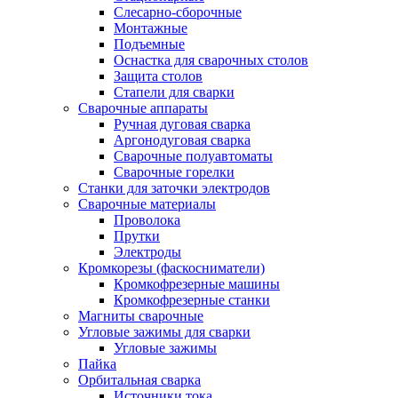
Слесарно-сборочные
Монтажные
Подъемные
Оснастка для сварочных столов
Защита столов
Стапели для сварки
Сварочные аппараты
Ручная дуговая сварка
Аргонодуговая сварка
Сварочные полуавтоматы
Сварочные горелки
Станки для заточки электродов
Сварочные материалы
Проволока
Прутки
Электроды
Кромкорезы (фаскосниматели)
Кромкофрезерные машины
Кромкофрезерные станки
Магниты сварочные
Угловые зажимы для сварки
Угловые зажимы
Пайка
Орбитальная сварка
Источники тока