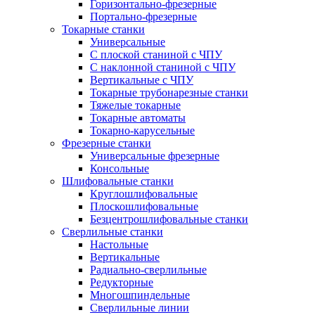
Горизонтально-фрезерные
Портально-фрезерные
Токарные станки
Универсальные
С плоской станиной с ЧПУ
С наклонной станиной с ЧПУ
Вертикальные с ЧПУ
Токарные трубонарезные станки
Тяжелые токарные
Токарные автоматы
Токарно-карусельные
Фрезерные станки
Универсальные фрезерные
Консольные
Шлифовальные станки
Круглошлифовальные
Плоскошлифовальные
Безцентрошлифовальные станки
Сверлильные станки
Настольные
Вертикальные
Радиально-сверлильные
Редукторные
Многошпиндельные
Сверлильные линии