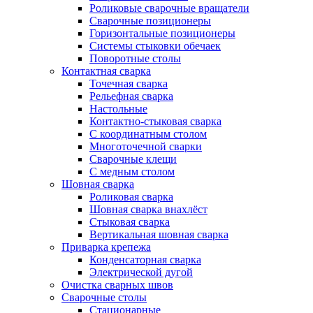
Роликовые сварочные вращатели
Сварочные позиционеры
Горизонтальные позиционеры
Системы стыковки обечаек
Поворотные столы
Контактная сварка
Точечная сварка
Рельефная сварка
Настольные
Контактно-стыковая сварка
С координатным столом
Многоточечной сварки
Сварочные клещи
С медным столом
Шовная сварка
Роликовая сварка
Шовная сварка внахлёст
Стыковая сварка
Вертикальная шовная сварка
Приварка крепежа
Конденсаторная сварка
Электрической дугой
Очистка сварных швов
Сварочные столы
Стационарные