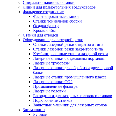
Спирально-навивные станки
Линии для прямоугольных воздуховодов
Фальцевое соединение
Фальцепрокатные станки
Станки тоннельной сборки
Осадка фальца
Кромкогибы
Станки для отводов
Оборудование для лазерной резки
Станки лазерной резки открытого типа
Станки лазерной резки закрытого типа
Комбинированные станки лазерной резки
Лазерные станки с отдельным порталом
Лазерные труборезы
Лазерные станки для обработки двутавровой
балки
Лазерные станки промышленного класса
Лазерные станки CO2
Промышленные фильтры
Лазерные головки
Расходники для лазерных головок и станков
Подключение станков
Зачистные машинки для лазерных столов
Зиг-машины
Ручные