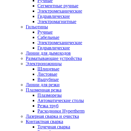
Ручные
Сегментные ручные
Электромеханические
Гидравлические
Электромагнитные
Гильотины
Ручные
Сабельные
Электромеханические
Гидравлические
Линии для дымоходов
Разматывающие устройства
Электроножницы
Шлицевые
Листовые
Вырубные
Линии для резки
Плазменная резка
Плазморезы
Автоматические столы
Резка труб
Расходники Hypertherm
Лазерная сварка и очистка
Контактная сварка
Точечная сварка