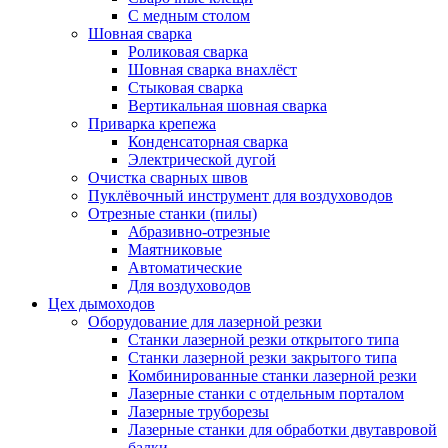
С медным столом
Шовная сварка
Роликовая сварка
Шовная сварка внахлёст
Стыковая сварка
Вертикальная шовная сварка
Приварка крепежа
Конденсаторная сварка
Электрической дугой
Очистка сварных швов
Пуклёвочный инструмент для воздуховодов
Отрезные станки (пилы)
Абразивно-отрезные
Маятниковые
Автоматические
Для воздуховодов
Цех дымоходов
Оборудование для лазерной резки
Станки лазерной резки открытого типа
Станки лазерной резки закрытого типа
Комбинированные станки лазерной резки
Лазерные станки с отдельным порталом
Лазерные труборезы
Лазерные станки для обработки двутавровой
балки