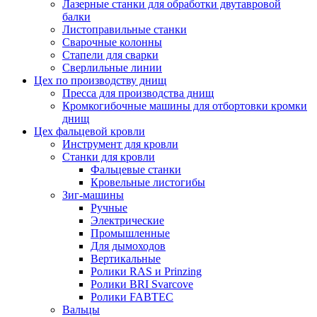
Лазерные станки для обработки двутавровой
балки
Листоправильные станки
Сварочные колонны
Стапели для сварки
Сверлильные линии
Цех по производству днищ
Пресса для производства днищ
Кромкогибочные машины для отбортовки кромки
днищ
Цех фальцевой кровли
Инструмент для кровли
Станки для кровли
Фальцевые станки
Кровельные листогибы
Зиг-машины
Ручные
Электрические
Промышленные
Для дымоходов
Вертикальные
Ролики RAS и Prinzing
Ролики BRI Svarcove
Ролики FABTEC
Вальцы