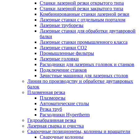
Станки лазерной резки открытого типа
Станки лазерной резки закрытого типа
Комбинированные станки лазерной резки
Лазерные станки с отдельным порталом
Лазерные труборезы
Лазерные станки для обработки двутавровой
балки
Лазерные станки промышленного класса
Лазерные станки CO2
Промышленные фильтры
Лазерные головки
Расходники для лазерных головок и станков
Подключение станков
Зачистные машинки для лазерных столов
Линия по производству и обработке двутавровых
балок
Плазменная резка
Плазморезы
Автоматические столы
Резка труб
Расходники Hypertherm
Гидроабразивная резка
Лазерная сварка и очистка
Сварочные позиционеры, колонны и вращатели
Сварочные колонны