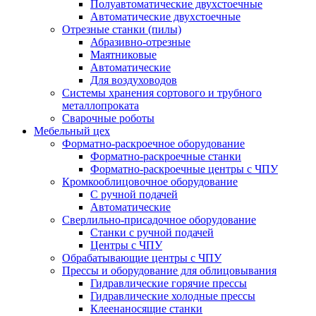
Полуавтоматические двухстоечные
Автоматические двухстоечные
Отрезные станки (пилы)
Абразивно-отрезные
Маятниковые
Автоматические
Для воздуховодов
Системы хранения сортового и трубного
металлопроката
Сварочные роботы
Мебельный цех
Форматно-раскроечное оборудование
Форматно-раскроечные станки
Форматно-раскроечные центры с ЧПУ
Кромкооблицовочное оборудование
С ручной подачей
Автоматические
Сверлильно-присадочное оборудование
Станки с ручной подачей
Центры с ЧПУ
Обрабатывающие центры с ЧПУ
Прессы и оборудование для облицовывания
Гидравлические горячие прессы
Гидравлические холодные прессы
Клеенаносящие станки