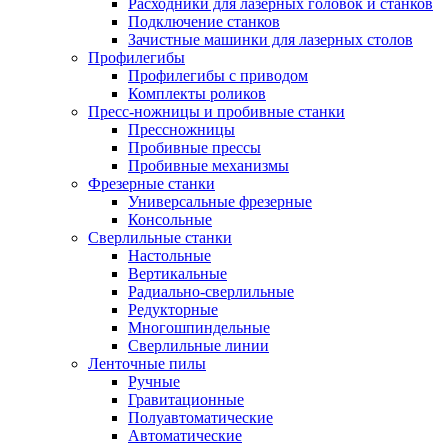
Расходники для лазерных головок и станков
Подключение станков
Зачистные машинки для лазерных столов
Профилегибы
Профилегибы с приводом
Комплекты роликов
Пресс-ножницы и пробивные станки
Прессножницы
Пробивные прессы
Пробивные механизмы
Фрезерные станки
Универсальные фрезерные
Консольные
Сверлильные станки
Настольные
Вертикальные
Радиально-сверлильные
Редукторные
Многошпиндельные
Сверлильные линии
Ленточные пилы
Ручные
Гравитационные
Полуавтоматические
Автоматические