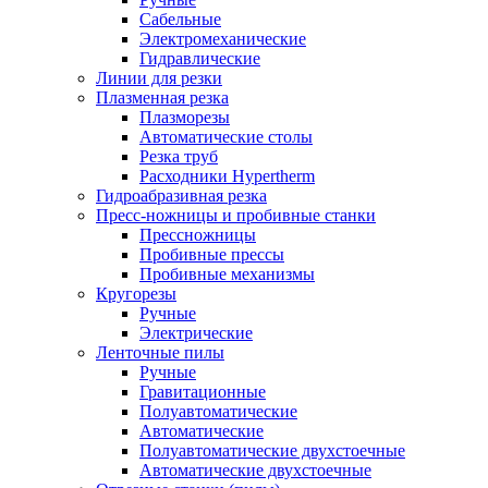
Сабельные
Электромеханические
Гидравлические
Линии для резки
Плазменная резка
Плазморезы
Автоматические столы
Резка труб
Расходники Hypertherm
Гидроабразивная резка
Пресс-ножницы и пробивные станки
Прессножницы
Пробивные прессы
Пробивные механизмы
Кругорезы
Ручные
Электрические
Ленточные пилы
Ручные
Гравитационные
Полуавтоматические
Автоматические
Полуавтоматические двухстоечные
Автоматические двухстоечные