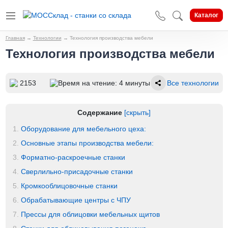
Каталог
Главная
→
Технологии
→
Технология производства мебели
Технология производства мебели
2153
Время на чтение: 4 минуты
Все технологии
Содержание
[скрыть]
1.
Оборудование для мебельного цеха:
2.
Основные этапы производства мебели:
3.
Форматно-раскроечные станки
4.
Cверлильно-присадочные станки
5.
Кромкооблицовочные станки
6.
Обрабатывающие центры с ЧПУ
7.
Прессы для облицовки мебельных щитов