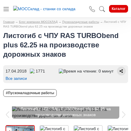
Каталог
Главная
→
Блог компании МОССКЛАД
→
Пусконаладочные работы
→
Листогиб с ЧПУ
RAS TURBObend plus 62.25 на производстве дорожных знаков
Листогиб с ЧПУ RAS TURBObend
plus 62.25 на производстве
дорожных знаков
17.04.2018
1771
Время на чтение: 0 минут
Все записи
#Пусконаладочные работы
Листогиб с ЧПУ RAS TURBObend plus 62.25 на
производстве дорожных знаков