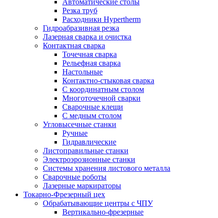
Автоматические столы
Резка труб
Расходники Hypertherm
Гидроабразивная резка
Лазерная сварка и очистка
Контактная сварка
Точечная сварка
Рельефная сварка
Настольные
Контактно-стыковая сварка
С координатным столом
Многоточечной сварки
Сварочные клещи
С медным столом
Угловысечные станки
Ручные
Гидравлические
Листоправильные станки
Электроэрозионные станки
Системы хранения листового металла
Сварочные роботы
Лазерные маркираторы
Токарно-Фрезерный цех
Обрабатывающие центры с ЧПУ
Вертикально-фрезерные