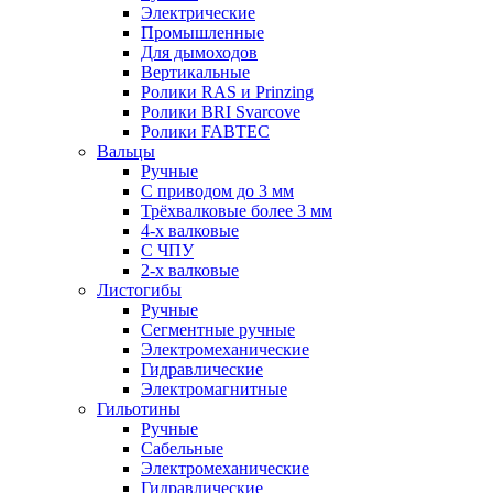
Электрические
Промышленные
Для дымоходов
Вертикальные
Ролики RAS и Prinzing
Ролики BRI Svarcove
Ролики FABTEC
Вальцы
Ручные
С приводом до 3 мм
Трёхвалковые более 3 мм
4-х валковые
С ЧПУ
2-х валковые
Листогибы
Ручные
Сегментные ручные
Электромеханические
Гидравлические
Электромагнитные
Гильотины
Ручные
Сабельные
Электромеханические
Гидравлические