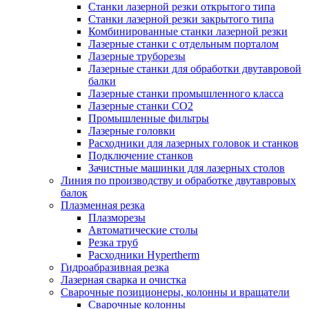
Станки лазерной резки открытого типа
Станки лазерной резки закрытого типа
Комбинированные станки лазерной резки
Лазерные станки с отдельным порталом
Лазерные труборезы
Лазерные станки для обработки двутавровой
балки
Лазерные станки промышленного класса
Лазерные станки CO2
Промышленные фильтры
Лазерные головки
Расходники для лазерных головок и станков
Подключение станков
Зачистные машинки для лазерных столов
Линия по производству и обработке двутавровых
балок
Плазменная резка
Плазморезы
Автоматические столы
Резка труб
Расходники Hypertherm
Гидроабразивная резка
Лазерная сварка и очистка
Сварочные позиционеры, колонны и вращатели
Сварочные колонны