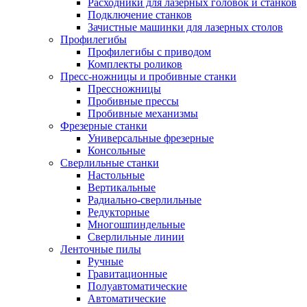
Расходники для лазерных головок и станков
Подключение станков
Зачистные машинки для лазерных столов
Профилегибы
Профилегибы с приводом
Комплекты роликов
Пресс-ножницы и пробивные станки
Прессножницы
Пробивные прессы
Пробивные механизмы
Фрезерные станки
Универсальные фрезерные
Консольные
Сверлильные станки
Настольные
Вертикальные
Радиально-сверлильные
Редукторные
Многошпиндельные
Сверлильные линии
Ленточные пилы
Ручные
Гравитационные
Полуавтоматические
Автоматические