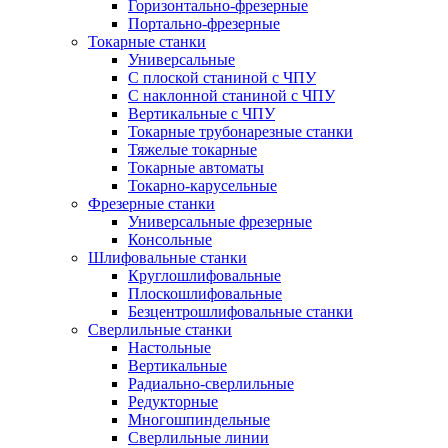
Горизонтально-фрезерные
Портально-фрезерные
Токарные станки
Универсальные
С плоской станиной с ЧПУ
С наклонной станиной с ЧПУ
Вертикальные с ЧПУ
Токарные трубонарезные станки
Тяжелые токарные
Токарные автоматы
Токарно-карусельные
Фрезерные станки
Универсальные фрезерные
Консольные
Шлифовальные станки
Круглошлифовальные
Плоскошлифовальные
Безцентрошлифовальные станки
Сверлильные станки
Настольные
Вертикальные
Радиально-сверлильные
Редукторные
Многошпиндельные
Сверлильные линии