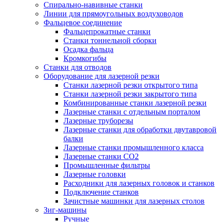
Спирально-навивные станки
Линии для прямоугольных воздуховодов
Фальцевое соединение
Фальцепрокатные станки
Станки тоннельной сборки
Осадка фальца
Кромкогибы
Станки для отводов
Оборудование для лазерной резки
Станки лазерной резки открытого типа
Станки лазерной резки закрытого типа
Комбинированные станки лазерной резки
Лазерные станки с отдельным порталом
Лазерные труборезы
Лазерные станки для обработки двутавровой
балки
Лазерные станки промышленного класса
Лазерные станки CO2
Промышленные фильтры
Лазерные головки
Расходники для лазерных головок и станков
Подключение станков
Зачистные машинки для лазерных столов
Зиг-машины
Ручные