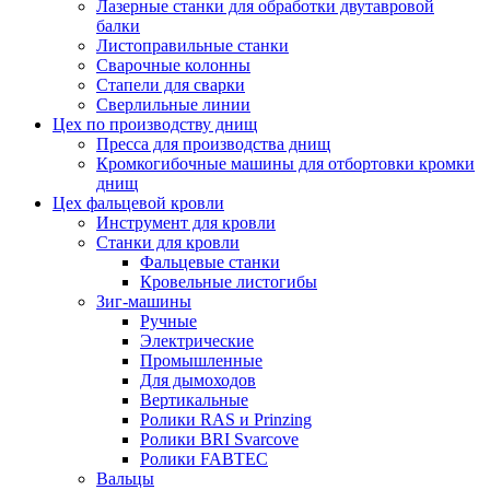
Лазерные станки для обработки двутавровой
балки
Листоправильные станки
Сварочные колонны
Стапели для сварки
Сверлильные линии
Цех по производству днищ
Пресса для производства днищ
Кромкогибочные машины для отбортовки кромки
днищ
Цех фальцевой кровли
Инструмент для кровли
Станки для кровли
Фальцевые станки
Кровельные листогибы
Зиг-машины
Ручные
Электрические
Промышленные
Для дымоходов
Вертикальные
Ролики RAS и Prinzing
Ролики BRI Svarcove
Ролики FABTEC
Вальцы