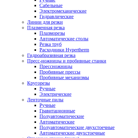
Сабельные
Электромеханические
Гидравлические
Линии для резки
Плазменная резка
Плазморезы
Автоматические столы
Резка труб
Расходники Hypertherm
Гидроабразивная резка
Пресс-ножницы и пробивные станки
Прессножницы
Пробивные прессы
Пробивные механизмы
Кругорезы
Ручные
Электрические
Ленточные пилы
Ручные
Гравитационные
Полуавтоматические
Автоматические
Полуавтоматические двухстоечные
Автоматические двухстоечные