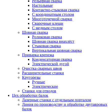
Рельефная сварка
Настольные
Контактно-стыковая сварка
С координатным столом
Многоточечной сварки
Сварочные клещи
С медным столом
Шовная сварка
Роликовая сварка
Шовная сварка внахлёст
Стыковая сварка
Вертикальная шовная сварка
Приварка крепежа
Конденсаторная сварка
Электрической дугой
Очистка сварных швов
Расширительные станки
Кругорезы
Ручные
Электрические
Станки для отводов
Цех обработки балок
Лазерные станки с отдельным порталом
Линия по производству и обработке двутавровых
балок