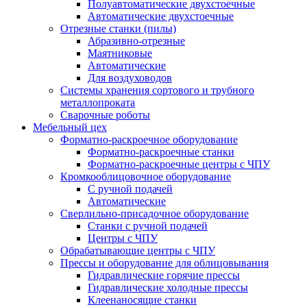
Полуавтоматические двухстоечные
Автоматические двухстоечные
Отрезные станки (пилы)
Абразивно-отрезные
Маятниковые
Автоматические
Для воздуховодов
Системы хранения сортового и трубного
металлопроката
Сварочные роботы
Мебельный цех
Форматно-раскроечное оборудование
Форматно-раскроечные станки
Форматно-раскроечные центры с ЧПУ
Кромкооблицовочное оборудование
С ручной подачей
Автоматические
Сверлильно-присадочное оборудование
Станки с ручной подачей
Центры с ЧПУ
Обрабатывающие центры с ЧПУ
Прессы и оборудование для облицовывания
Гидравлические горячие прессы
Гидравлические холодные прессы
Клеенаносящие станки