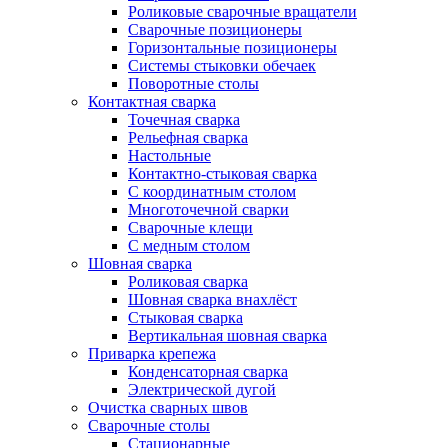
Роликовые сварочные вращатели
Сварочные позиционеры
Горизонтальные позиционеры
Системы стыковки обечаек
Поворотные столы
Контактная сварка
Точечная сварка
Рельефная сварка
Настольные
Контактно-стыковая сварка
С координатным столом
Многоточечной сварки
Сварочные клещи
С медным столом
Шовная сварка
Роликовая сварка
Шовная сварка внахлёст
Стыковая сварка
Вертикальная шовная сварка
Приварка крепежа
Конденсаторная сварка
Электрической дугой
Очистка сварных швов
Сварочные столы
Стационарные