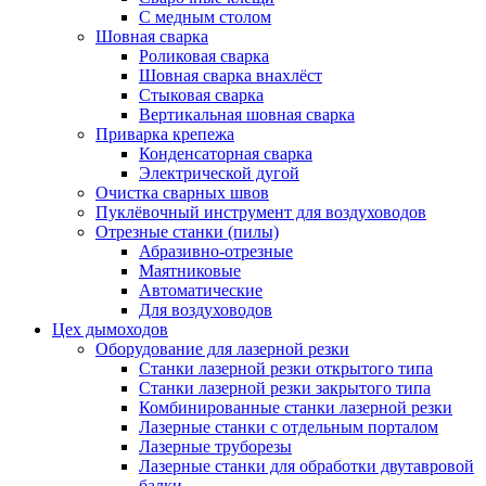
С медным столом
Шовная сварка
Роликовая сварка
Шовная сварка внахлёст
Стыковая сварка
Вертикальная шовная сварка
Приварка крепежа
Конденсаторная сварка
Электрической дугой
Очистка сварных швов
Пуклёвочный инструмент для воздуховодов
Отрезные станки (пилы)
Абразивно-отрезные
Маятниковые
Автоматические
Для воздуховодов
Цех дымоходов
Оборудование для лазерной резки
Станки лазерной резки открытого типа
Станки лазерной резки закрытого типа
Комбинированные станки лазерной резки
Лазерные станки с отдельным порталом
Лазерные труборезы
Лазерные станки для обработки двутавровой
балки