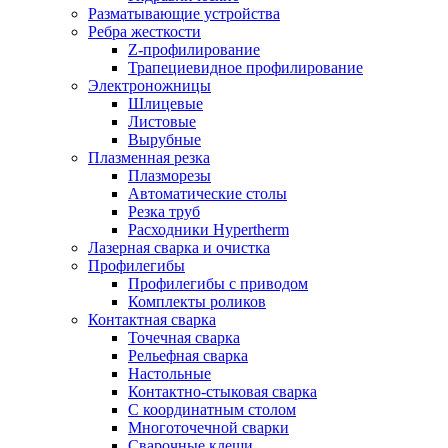
Разматывающие устройства
Ребра жесткости
Z-профилирование
Трапециевидное профилирование
Электроножницы
Шлицевые
Листовые
Вырубные
Плазменная резка
Плазморезы
Автоматические столы
Резка труб
Расходники Hypertherm
Лазерная сварка и очистка
Профилегибы
Профилегибы с приводом
Комплекты роликов
Контактная сварка
Точечная сварка
Рельефная сварка
Настольные
Контактно-стыковая сварка
С координатным столом
Многоточечной сварки
Сварочные клещи