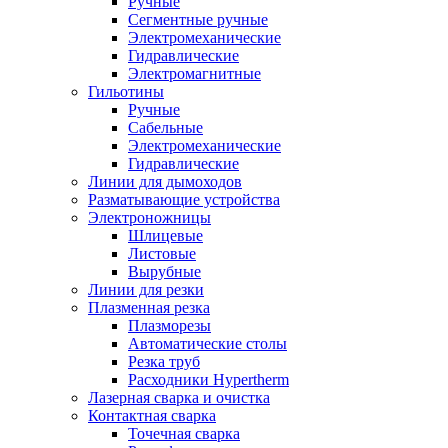
Ручные
Сегментные ручные
Электромеханические
Гидравлические
Электромагнитные
Гильотины
Ручные
Сабельные
Электромеханические
Гидравлические
Линии для дымоходов
Разматывающие устройства
Электроножницы
Шлицевые
Листовые
Вырубные
Линии для резки
Плазменная резка
Плазморезы
Автоматические столы
Резка труб
Расходники Hypertherm
Лазерная сварка и очистка
Контактная сварка
Точечная сварка