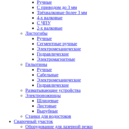
Ручные
С приводом до 3 мм
Трёхвалковые более 3 мм
4-х валковые
С ЧПУ
2-х валковые
Листогибы
Ручные
Сегментные ручные
Электромеханические
Гидравлические
Электромагнитные
Гильотины
Ручные
Сабельные
Электромеханические
Гидравлические
Разматывающие устройства
Электроножницы
Шлицевые
Листовые
Вырубные
Станки для водостоков
Сварочный участок
Оборудование для лазерной резки