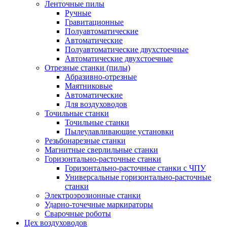
Ленточные пилы
Ручные
Гравитационные
Полуавтоматические
Автоматические
Полуавтоматические двухстоечные
Автоматические двухстоечные
Отрезные станки (пилы)
Абразивно-отрезные
Маятниковые
Автоматические
Для воздуховодов
Точильные станки
Точильные станки
Пылеулавливающие установки
Резьбонарезные станки
Магнитные сверлильные станки
Горизонтально-расточные станки
Горизонтально-расточные станки с ЧПУ
Универсальные горизонтально-расточные
станки
Электроэрозионные станки
Ударно-точечные маркираторы
Сварочные роботы
Цех воздуховодов