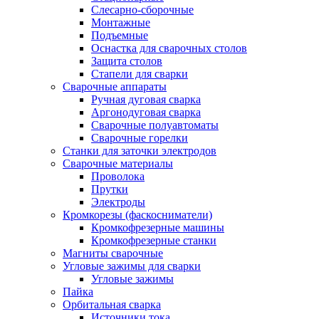
Слесарно-сборочные
Монтажные
Подъемные
Оснастка для сварочных столов
Защита столов
Стапели для сварки
Сварочные аппараты
Ручная дуговая сварка
Аргонодуговая сварка
Сварочные полуавтоматы
Сварочные горелки
Станки для заточки электродов
Сварочные материалы
Проволока
Прутки
Электроды
Кромкорезы (фаскосниматели)
Кромкофрезерные машины
Кромкофрезерные станки
Магниты сварочные
Угловые зажимы для сварки
Угловые зажимы
Пайка
Орбитальная сварка
Источники тока