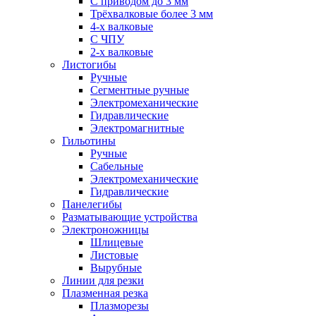
С приводом до 3 мм
Трёхвалковые более 3 мм
4-х валковые
С ЧПУ
2-х валковые
Листогибы
Ручные
Сегментные ручные
Электромеханические
Гидравлические
Электромагнитные
Гильотины
Ручные
Сабельные
Электромеханические
Гидравлические
Панелегибы
Разматывающие устройства
Электроножницы
Шлицевые
Листовые
Вырубные
Линии для резки
Плазменная резка
Плазморезы