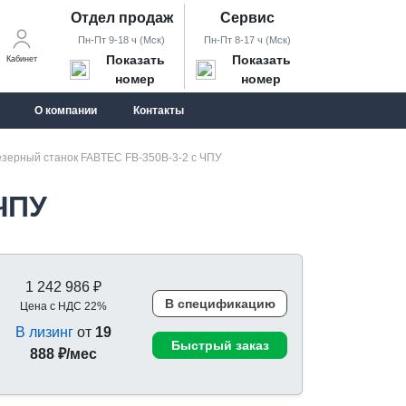
Отдел продаж
Сервис
Пн-Пт 9-18 ч (Мск)
Пн-Пт 8-17 ч (Мск)
Показать
Показать
Кабинет
номер
номер
О компании
Контакты
зерный станок FABTEC FB-350B-3-2 с ЧПУ
ЧПУ
1 242 986 ₽
В спецификацию
Цена с НДС 22%
В лизинг
от
19
Быстрый заказ
888 ₽/мес