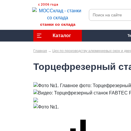
с 2006 года
станки со склада
Каталог
Т
Главная
→
Цех по производству алюминиевых окон и две
Торцефрезерный ста