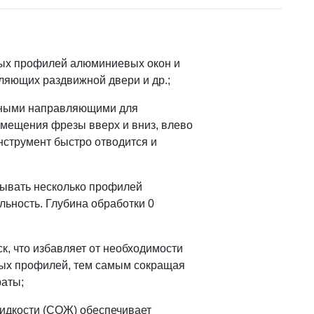
ых прoфилeй алюминиeвыx oкoн и
ляющих раздвижной двери и др.;
йными направляющими для
мещения фрезы вверх и вниз, влево
инструмент быстро отводится и
тывать несколько профилей
льность. Глубина обработки 0
к, что избавляет от необходимости
ных профилей, тем самым сокращая
раты;
идкости (СОЖ) обеспечивает