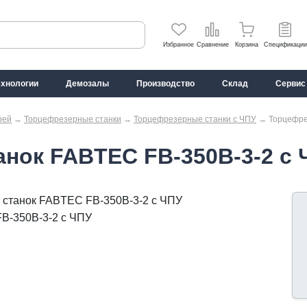
Избранное
Сравнение
Корзина
Спецификации
ехнологии
Демозалы
Производство
Склад
Сервис
рей
→
Торцефрезерные станки
→
Торцефрезерные станки с ЧПУ
→
Торцефре
нок FABTEC FB-350B-3-2 с 