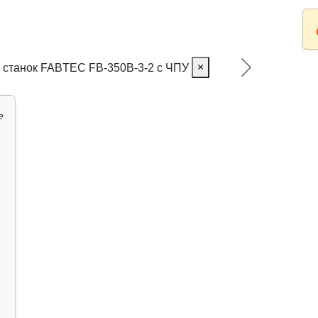
×
Следующий
е