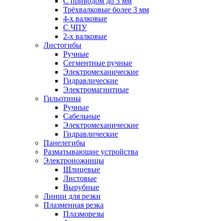
С приводом до 3 мм
Трёхвалковые более 3 мм
4-х валковые
С ЧПУ
2-х валковые
Листогибы
Ручные
Сегментные ручные
Электромеханические
Гидравлические
Электромагнитные
Гильотины
Ручные
Сабельные
Электромеханические
Гидравлические
Панелегибы
Разматывающие устройства
Электроножницы
Шлицевые
Листовые
Вырубные
Линии для резки
Плазменная резка
Плазморезы