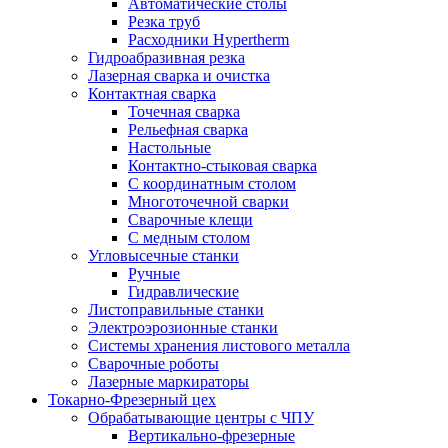
Автоматические столы
Резка труб
Расходники Hypertherm
Гидроабразивная резка
Лазерная сварка и очистка
Контактная сварка
Точечная сварка
Рельефная сварка
Настольные
Контактно-стыковая сварка
С координатным столом
Многоточечной сварки
Сварочные клещи
С медным столом
Угловысечные станки
Ручные
Гидравлические
Листоправильные станки
Электроэрозионные станки
Системы хранения листового металла
Сварочные роботы
Лазерные маркираторы
Токарно-Фрезерный цех
Обрабатывающие центры с ЧПУ
Вертикально-фрезерные