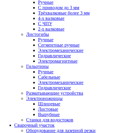
Ручные
С приводом до 3 мм
Трёхвалковые более 3 мм
4-х валковые
С ЧПУ
2-х валковые
Листогибы
Ручные
Сегментные ручные
Электромеханические
Гидравлические
Электромагнитные
Гильотины
Ручные
Сабельные
Электромеханические
Гидравлические
Разматывающие устройства
Электроножницы
Шлицевые
Листовые
Вырубные
Станки для водостоков
Сварочный участок
Оборудование для лазерной резки