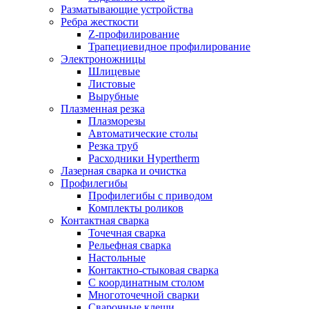
Разматывающие устройства
Ребра жесткости
Z-профилирование
Трапециевидное профилирование
Электроножницы
Шлицевые
Листовые
Вырубные
Плазменная резка
Плазморезы
Автоматические столы
Резка труб
Расходники Hypertherm
Лазерная сварка и очистка
Профилегибы
Профилегибы с приводом
Комплекты роликов
Контактная сварка
Точечная сварка
Рельефная сварка
Настольные
Контактно-стыковая сварка
С координатным столом
Многоточечной сварки
Сварочные клещи