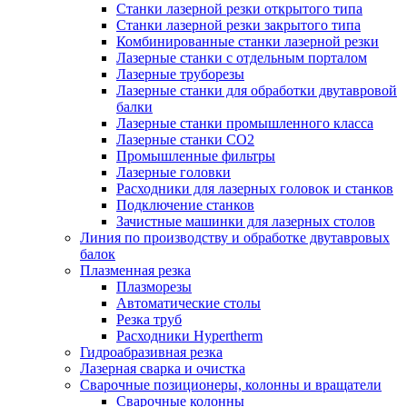
Станки лазерной резки открытого типа
Станки лазерной резки закрытого типа
Комбинированные станки лазерной резки
Лазерные станки с отдельным порталом
Лазерные труборезы
Лазерные станки для обработки двутавровой
балки
Лазерные станки промышленного класса
Лазерные станки CO2
Промышленные фильтры
Лазерные головки
Расходники для лазерных головок и станков
Подключение станков
Зачистные машинки для лазерных столов
Линия по производству и обработке двутавровых
балок
Плазменная резка
Плазморезы
Автоматические столы
Резка труб
Расходники Hypertherm
Гидроабразивная резка
Лазерная сварка и очистка
Сварочные позиционеры, колонны и вращатели
Сварочные колонны