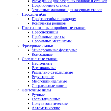
Расходники для лазерных головок и станков
Подключение станков
Зачистные машинки для лазерных столов
Профилегибы
Профилегибы с приводом
Комплекты роликов
Пресс-ножницы и пробивные станки
Прессножницы
Пробивные прессы
Пробивные механизмы
Фрезерные станки
Универсальные фрезерные
Консольные
Сверлильные станки
Настольные
Вертикальные
Радиально-сверлильные
Редукторные
Многошпиндельные
Сверлильные линии
Ленточные пилы
Ручные
Гравитационные
Полуавтоматические
Автоматические