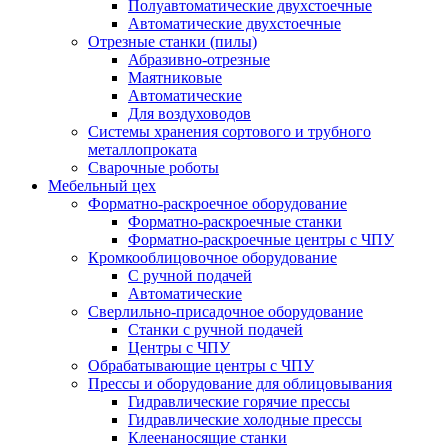
Полуавтоматические двухстоечные
Автоматические двухстоечные
Отрезные станки (пилы)
Абразивно-отрезные
Маятниковые
Автоматические
Для воздуховодов
Системы хранения сортового и трубного
металлопроката
Сварочные роботы
Мебельный цех
Форматно-раскроечное оборудование
Форматно-раскроечные станки
Форматно-раскроечные центры с ЧПУ
Кромкооблицовочное оборудование
С ручной подачей
Автоматические
Сверлильно-присадочное оборудование
Станки с ручной подачей
Центры с ЧПУ
Обрабатывающие центры с ЧПУ
Прессы и оборудование для облицовывания
Гидравлические горячие прессы
Гидравлические холодные прессы
Клеенаносящие станки