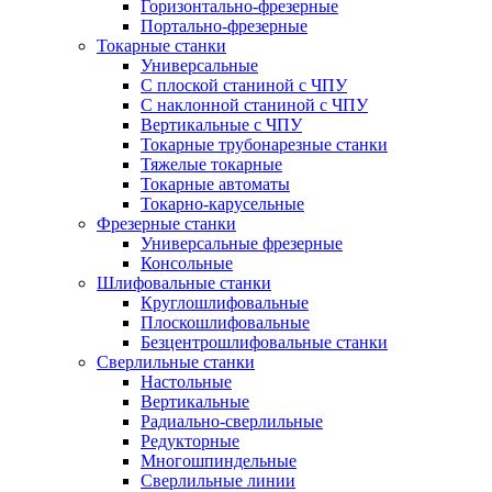
Горизонтально-фрезерные
Портально-фрезерные
Токарные станки
Универсальные
С плоской станиной с ЧПУ
С наклонной станиной с ЧПУ
Вертикальные с ЧПУ
Токарные трубонарезные станки
Тяжелые токарные
Токарные автоматы
Токарно-карусельные
Фрезерные станки
Универсальные фрезерные
Консольные
Шлифовальные станки
Круглошлифовальные
Плоскошлифовальные
Безцентрошлифовальные станки
Сверлильные станки
Настольные
Вертикальные
Радиально-сверлильные
Редукторные
Многошпиндельные
Сверлильные линии