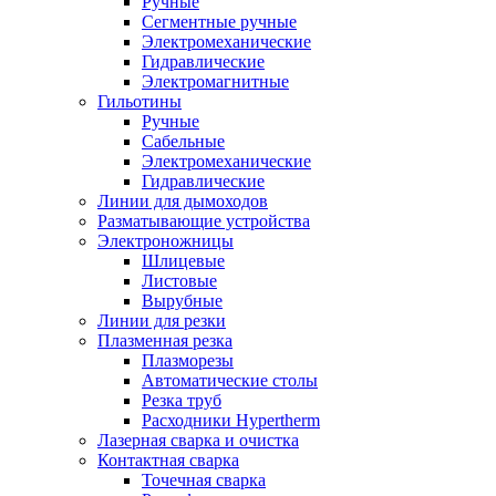
Ручные
Сегментные ручные
Электромеханические
Гидравлические
Электромагнитные
Гильотины
Ручные
Сабельные
Электромеханические
Гидравлические
Линии для дымоходов
Разматывающие устройства
Электроножницы
Шлицевые
Листовые
Вырубные
Линии для резки
Плазменная резка
Плазморезы
Автоматические столы
Резка труб
Расходники Hypertherm
Лазерная сварка и очистка
Контактная сварка
Точечная сварка