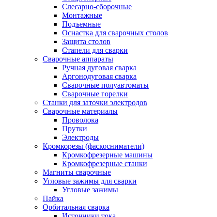
Слесарно-сборочные
Монтажные
Подъемные
Оснастка для сварочных столов
Защита столов
Стапели для сварки
Сварочные аппараты
Ручная дуговая сварка
Аргонодуговая сварка
Сварочные полуавтоматы
Сварочные горелки
Станки для заточки электродов
Сварочные материалы
Проволока
Прутки
Электроды
Кромкорезы (фаскосниматели)
Кромкофрезерные машины
Кромкофрезерные станки
Магниты сварочные
Угловые зажимы для сварки
Угловые зажимы
Пайка
Орбитальная сварка
Источники тока