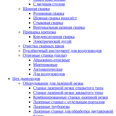
С медным столом
Шовная сварка
Роликовая сварка
Шовная сварка внахлёст
Стыковая сварка
Вертикальная шовная сварка
Приварка крепежа
Конденсаторная сварка
Электрической дугой
Очистка сварных швов
Пуклёвочный инструмент для воздуховодов
Отрезные станки (пилы)
Абразивно-отрезные
Маятниковые
Автоматические
Для воздуховодов
Цех дымоходов
Оборудование для лазерной резки
Станки лазерной резки открытого типа
Станки лазерной резки закрытого типа
Комбинированные станки лазерной резки
Лазерные станки с отдельным порталом
Лазерные труборезы
Лазерные станки для обработки двутавровой
балки