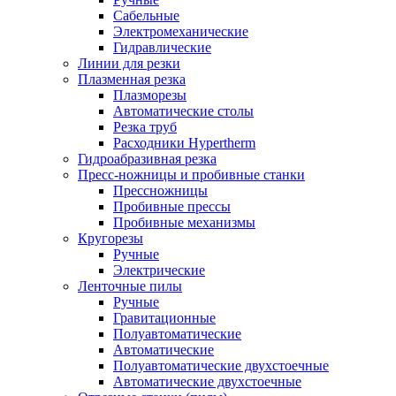
Сабельные
Электромеханические
Гидравлические
Линии для резки
Плазменная резка
Плазморезы
Автоматические столы
Резка труб
Расходники Hypertherm
Гидроабразивная резка
Пресс-ножницы и пробивные станки
Прессножницы
Пробивные прессы
Пробивные механизмы
Кругорезы
Ручные
Электрические
Ленточные пилы
Ручные
Гравитационные
Полуавтоматические
Автоматические
Полуавтоматические двухстоечные
Автоматические двухстоечные