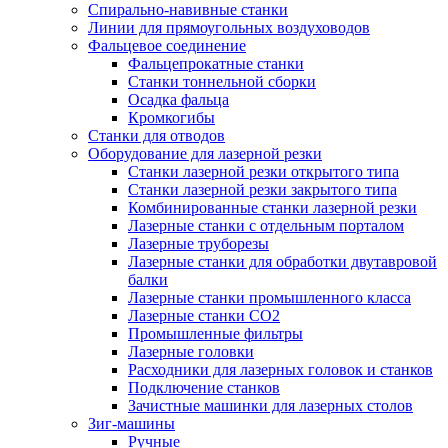
Спирально-навивные станки
Линии для прямоугольных воздуховодов
Фальцевое соединение
Фальцепрокатные станки
Станки тоннельной сборки
Осадка фальца
Кромкогибы
Станки для отводов
Оборудование для лазерной резки
Станки лазерной резки открытого типа
Станки лазерной резки закрытого типа
Комбинированные станки лазерной резки
Лазерные станки с отдельным порталом
Лазерные труборезы
Лазерные станки для обработки двутавровой
балки
Лазерные станки промышленного класса
Лазерные станки CO2
Промышленные фильтры
Лазерные головки
Расходники для лазерных головок и станков
Подключение станков
Зачистные машинки для лазерных столов
Зиг-машины
Ручные