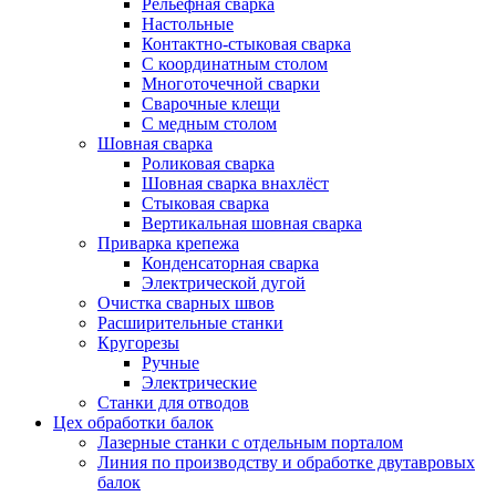
Рельефная сварка
Настольные
Контактно-стыковая сварка
С координатным столом
Многоточечной сварки
Сварочные клещи
С медным столом
Шовная сварка
Роликовая сварка
Шовная сварка внахлёст
Стыковая сварка
Вертикальная шовная сварка
Приварка крепежа
Конденсаторная сварка
Электрической дугой
Очистка сварных швов
Расширительные станки
Кругорезы
Ручные
Электрические
Станки для отводов
Цех обработки балок
Лазерные станки с отдельным порталом
Линия по производству и обработке двутавровых
балок