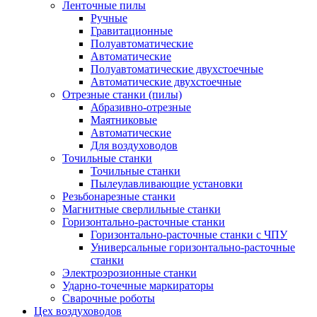
Ленточные пилы
Ручные
Гравитационные
Полуавтоматические
Автоматические
Полуавтоматические двухстоечные
Автоматические двухстоечные
Отрезные станки (пилы)
Абразивно-отрезные
Маятниковые
Автоматические
Для воздуховодов
Точильные станки
Точильные станки
Пылеулавливающие установки
Резьбонарезные станки
Магнитные сверлильные станки
Горизонтально-расточные станки
Горизонтально-расточные станки с ЧПУ
Универсальные горизонтально-расточные
станки
Электроэрозионные станки
Ударно-точечные маркираторы
Сварочные роботы
Цех воздуховодов