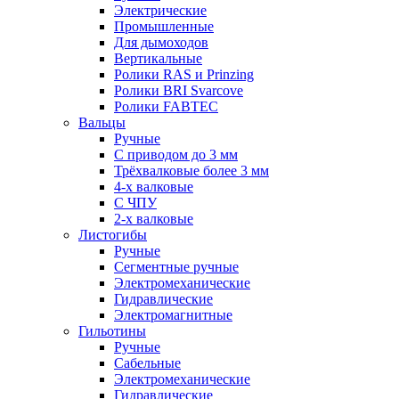
Электрические
Промышленные
Для дымоходов
Вертикальные
Ролики RAS и Prinzing
Ролики BRI Svarcove
Ролики FABTEC
Вальцы
Ручные
С приводом до 3 мм
Трёхвалковые более 3 мм
4-х валковые
С ЧПУ
2-х валковые
Листогибы
Ручные
Сегментные ручные
Электромеханические
Гидравлические
Электромагнитные
Гильотины
Ручные
Сабельные
Электромеханические
Гидравлические