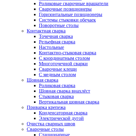
Роликовые сварочные вращатели
Сварочные позиционеры
Горизонтальные позиционеры
Системы стыковки обечаек
Поворотные столы
Контактная сварка
Точечная сварка
Рельефная сварка
Настольные
Контактно-стыковая сварка
С координатным столом
Многоточечной сварки
Сварочные клещи
С медным столом
Шовная сварка
Роликовая сварка
Шовная сварка внахлёст
Стыковая сварка
Вертикальная шовная сварка
Приварка крепежа
Конденсаторная сварка
Электрической дугой
Очистка сварных швов
Сварочные столы
Стационарные