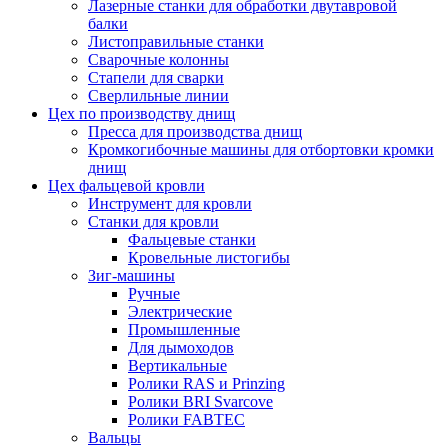
Лазерные станки для обработки двутавровой
балки
Листоправильные станки
Сварочные колонны
Стапели для сварки
Сверлильные линии
Цех по производству днищ
Пресса для производства днищ
Кромкогибочные машины для отбортовки кромки
днищ
Цех фальцевой кровли
Инструмент для кровли
Станки для кровли
Фальцевые станки
Кровельные листогибы
Зиг-машины
Ручные
Электрические
Промышленные
Для дымоходов
Вертикальные
Ролики RAS и Prinzing
Ролики BRI Svarcove
Ролики FABTEC
Вальцы