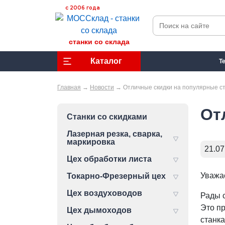
с 2006 года
станки со склада
Каталог
Т
Главная
→
Новости
→
Отличные скидки на популярные ст
От
Станки со скидками
Лазерная резка, сварка,
маркировка
21.07
Цех обработки листа
Уважа
Токарно-Фрезерный цех
Цех воздуховодов
Рады с
Это пр
Цех дымоходов
станк