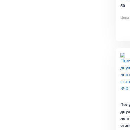
50
Цена 
Пол
дву
лен
стан