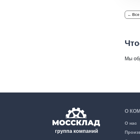
← Все
Что
Мы об
О КО
О нас
группа компаний
Произ