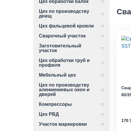
Цех обработки балок
Сва
Цех по производству
днищ
Цех фальцевой кровли
Сварочный участок
Заготовительный
участок
Цех обработки труб и
профиля
Мебельный цех
Цех по производству
Сва
алюминиевых окон и
дверей
80/3
Компрессоры
Цех РВД
170 
Участок маркировки