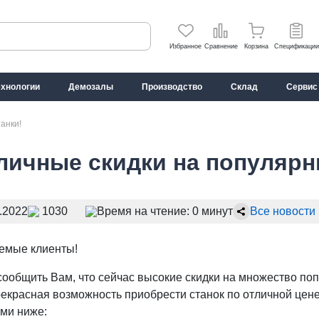
Избранное
Сравнение
Корзина
Спецификации
ехнологии
Демозалы
Производство
Склад
Сервис
анки!
личные скидки на популярн
.2022
1030
Время на чтение: 0 минут
Все новости
емые клиенты!
ообщить Вам, что сейчас высокие скидки на множество попу
екрасная возможность приобрести станок по отличной цене
ами ниже: