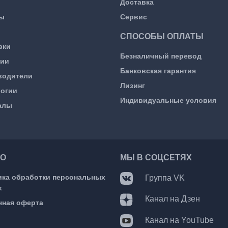
Доставка
ы
Сервис
СПОСОБЫ ОПЛАТЫ
вки
Безналичный перевод
сии
Банковская гарантия
водители
Лизинг
логии
Индивидуальные условия
алы
О
МЫ В СОЦСЕТЯХ
ика обработки персональных
Группа VK
х
Канал на Дзен
чная оферта
Канал на YouTube