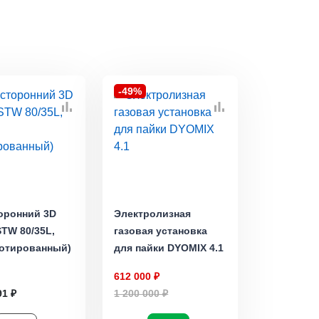
-49%
оронний 3D
Электролизная
STW 80/35L,
газовая установка
зотированный)
для пайки DYOMIX 4.1
612 000 ₽
91 ₽
1 200 000 ₽