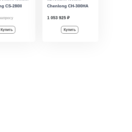
g CS-280II
Chenlong CH-300HA
1 053 925 ₽
запросу
Купить
Купить