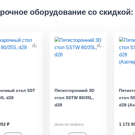
рочное оборудование со скидкой:
рочный стол SST
Пятисторонний 3D
Пятист
5S, d28
стол SSTW 80/35L,
стол S
d28
d28 (А
352 ₽
1 172 8
Цена по запросу