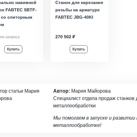
рально навивной
Станок для нарезания
ок FABTEC SBTF-
резьбы на арматуре
 со слиторным
FABTEC JBG-40KI
ом
270 502 ₽
по запросу
Купить
Купить
Автор:
Мария Майорова
Специалист отдела продаж станков 
металлообработки
Мы помогаем в запуске и развитии
металлообработке!