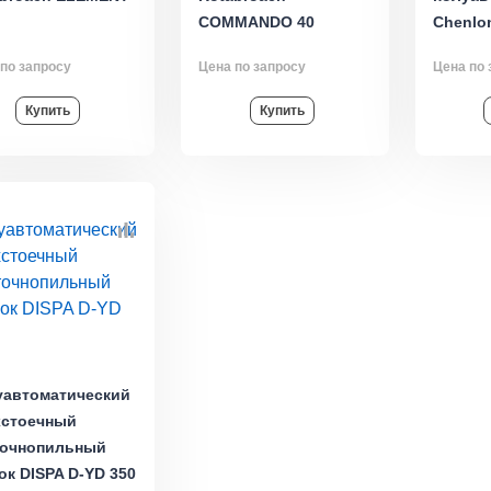
COMMANDO 40
Chenlon
по запросу
Цена по запросу
Цена по 
Купить
Купить
уавтоматический
хстоечный
точнопильный
ок DISPA D-YD 350