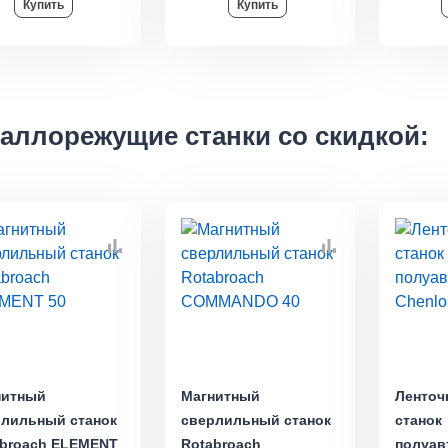
Купить
Купить
аллорежущие станки со скидкой:
нитный
Магнитный
Ленточ
рлильный станок
сверлильный станок
станок
abroach ELEMENT
Rotabroach
полуав