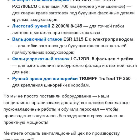
PX1700ECO
с плечами 700 мм (нижнее уменьшенное) —
для сварки краев заготовок под будущие фасонные детали
круглых воздуховодов.
Листогиб ручной
Z 2000/0,8-145
— для точной гибки
листового металла при единичных заказах.
Вальцовочный станок
ESR 1315 Е с электроприводом
— для гибки заготовок для будущих фасонных деталей
прямоугольных воздуховодов;
Фальцепрокатный станок
LC-12DR, 5 фальцев + рейка
— для изготовления питсбургского фальца и ответной части
для нее;
Ручной пресс для шинорейки
TRUMPF TruTool TF 350
—
для крепления шинорейки к коробам.
Но мы не просто поставили оборудование — наши
специалисты организовали доставку, выполнили бесплатные
пусконаладочные работы и обучили персонал — чтобы
производство запустилось без задержек и сразу вышло на
проектную мощность!
Мечтаете открыть вентиляционный цех по производству
воздуховодов?