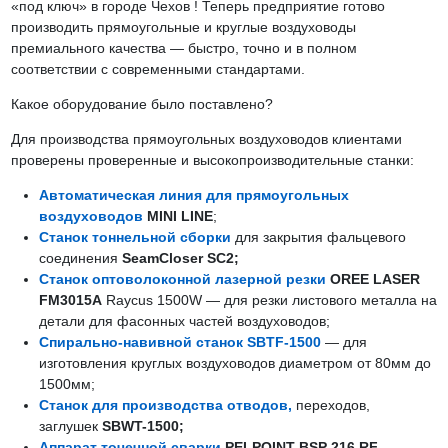
«под ключ» в городе Чехов ! Теперь предприятие готово
производить прямоугольные и круглые воздуховоды
премиального качества — быстро, точно и в полном
соответствии с современными стандартами.
Какое оборудование было поставлено?
Для производства прямоугольных воздуховодов клиентами
проверены проверенные и высокопроизводительные станки:
Автоматическая линия для прямоугольных
воздуховодов
MINI LINE
;
Станок тоннельной сборки
для закрытия фальцевого
соединения
SeamCloser SC2;
Станок оптоволоконной лазерной резки
OREE LASER
FM3015A
Raycus 1500W — для резки листового металла на
детали для фасонных частей воздуховодов;
Спирально-навивной станок SBTF-1500
— для
изготовления круглых воздуховодов диаметром от 80мм до
1500мм;
Станок для производства отводов
,
переходов,
заглушек
SBWT-1500;
Аппарат точечной сварки
PEI-POINT BSP 216 RF