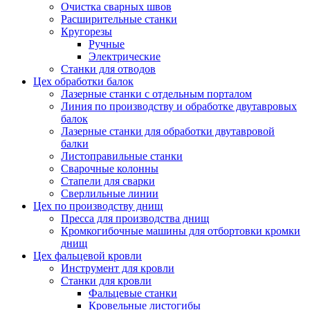
Очистка сварных швов
Расширительные станки
Кругорезы
Ручные
Электрические
Станки для отводов
Цех обработки балок
Лазерные станки с отдельным порталом
Линия по производству и обработке двутавровых
балок
Лазерные станки для обработки двутавровой
балки
Листоправильные станки
Сварочные колонны
Стапели для сварки
Сверлильные линии
Цех по производству днищ
Пресса для производства днищ
Кромкогибочные машины для отбортовки кромки
днищ
Цех фальцевой кровли
Инструмент для кровли
Станки для кровли
Фальцевые станки
Кровельные листогибы