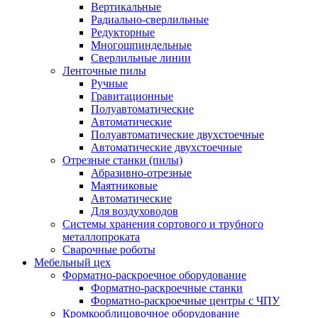
Вертикальные
Радиально-сверлильные
Редукторные
Многошпиндельные
Сверлильные линии
Ленточные пилы
Ручные
Гравитационные
Полуавтоматические
Автоматические
Полуавтоматические двухстоечные
Автоматические двухстоечные
Отрезные станки (пилы)
Абразивно-отрезные
Маятниковые
Автоматические
Для воздуховодов
Системы хранения сортового и трубного
металлопроката
Сварочные роботы
Мебельный цех
Форматно-раскроечное оборудование
Форматно-раскроечные станки
Форматно-раскроечные центры с ЧПУ
Кромкооблицовочное оборудование