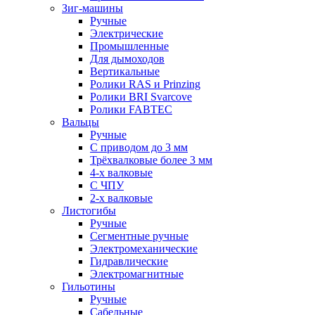
Зиг-машины
Ручные
Электрические
Промышленные
Для дымоходов
Вертикальные
Ролики RAS и Prinzing
Ролики BRI Svarcove
Ролики FABTEC
Вальцы
Ручные
С приводом до 3 мм
Трёхвалковые более 3 мм
4-х валковые
С ЧПУ
2-х валковые
Листогибы
Ручные
Сегментные ручные
Электромеханические
Гидравлические
Электромагнитные
Гильотины
Ручные
Сабельные