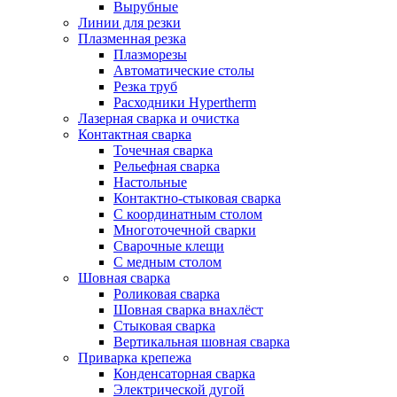
Вырубные
Линии для резки
Плазменная резка
Плазморезы
Автоматические столы
Резка труб
Расходники Hypertherm
Лазерная сварка и очистка
Контактная сварка
Точечная сварка
Рельефная сварка
Настольные
Контактно-стыковая сварка
С координатным столом
Многоточечной сварки
Сварочные клещи
С медным столом
Шовная сварка
Роликовая сварка
Шовная сварка внахлёст
Стыковая сварка
Вертикальная шовная сварка
Приварка крепежа
Конденсаторная сварка
Электрической дугой