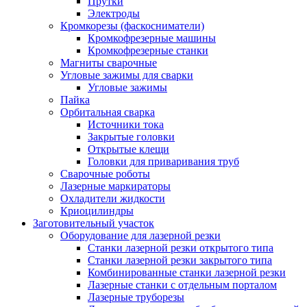
Прутки
Электроды
Кромкорезы (фаскосниматели)
Кромкофрезерные машины
Кромкофрезерные станки
Магниты сварочные
Угловые зажимы для сварки
Угловые зажимы
Пайка
Орбитальная сварка
Источники тока
Закрытые головки
Открытые клещи
Головки для приваривания труб
Сварочные роботы
Лазерные маркираторы
Охладители жидкости
Криоцилиндры
Заготовительный участок
Оборудование для лазерной резки
Станки лазерной резки открытого типа
Станки лазерной резки закрытого типа
Комбинированные станки лазерной резки
Лазерные станки с отдельным порталом
Лазерные труборезы