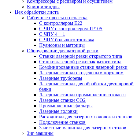
Компрессоры с ресивером и осушителем
Криоцилиндры
Цех обработки листа
Гибочные прессы и оснастка
С контроллером E22
С ЧПУ с контроллером TP10S
С ЧПУ 4 + 1
С ЧПУ большого тоннажа
Пуансоны и матрицы
Оборудование для лазерной резки
Станки лазерной резки открытого типа
Станки лазерной резки закрытого типа
Комбинированные станки лазерной резки
Лазерные станки с отдельным порталом
Лазерные труборезы
Лазерные станки для обработки двутавровой
балки
Лазерные станки промышленного класса
Лазерные станки CO2
Промышленные фильтры
Лазерные головки
Расходники для лазерных головок и станков
Подключение станков
Зачистные машинки для лазерных столов
Зиг-машины