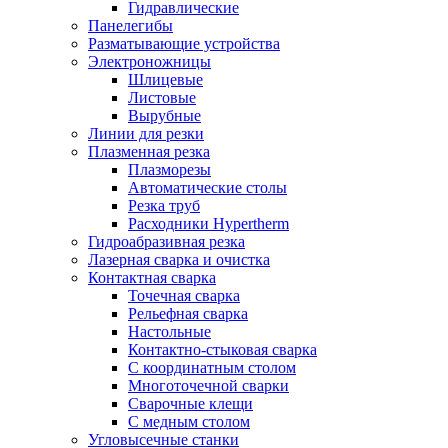
Гидравлические
Панелегибы
Разматывающие устройства
Электроножницы
Шлицевые
Листовые
Вырубные
Линии для резки
Плазменная резка
Плазморезы
Автоматические столы
Резка труб
Расходники Hypertherm
Гидроабразивная резка
Лазерная сварка и очистка
Контактная сварка
Точечная сварка
Рельефная сварка
Настольные
Контактно-стыковая сварка
С координатным столом
Многоточечной сварки
Сварочные клещи
С медным столом
Угловысечные станки