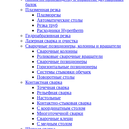
балок
Плазменная резка
Плазморезы
Автоматические столы
Резка труб
Расходники Hypertherm
Гидроабразивная резка
Лазерная сварка и очистка
Сварочные позиционеры, колонны и вращатели
Сварочные колонны
Роликовые сварочные вращатели
Сварочные позиционеры
Горизонтальные позиционеры
Системы стыковки обечаек
Поворотные столы
Контактная сварка
Точечная сварка
Рельефная сварка
Настольные
Контактно-стыковая сварка
С координатным столом
Многоточечной сварки
Сварочные клещи
С медным столом
Шовная сварка