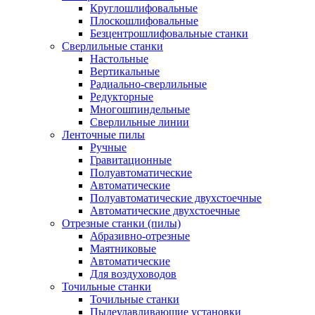
Круглошлифовальные
Плоскошлифовальные
Безцентрошлифовальные станки
Сверлильные станки
Настольные
Вертикальные
Радиально-сверлильные
Редукторные
Многошпиндельные
Сверлильные линии
Ленточные пилы
Ручные
Гравитационные
Полуавтоматические
Автоматические
Полуавтоматические двухстоечные
Автоматические двухстоечные
Отрезные станки (пилы)
Абразивно-отрезные
Маятниковые
Автоматические
Для воздуховодов
Точильные станки
Точильные станки
Пылеулавливающие установки