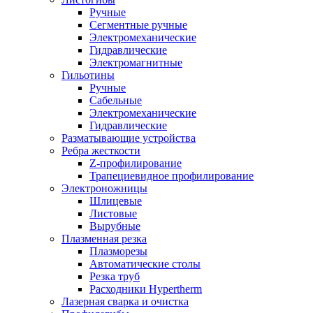
Ручные
Сегментные ручные
Электромеханические
Гидравлические
Электромагнитные
Гильотины
Ручные
Сабельные
Электромеханические
Гидравлические
Разматывающие устройства
Ребра жесткости
Z-профилирование
Трапециевидное профилирование
Электроножницы
Шлицевые
Листовые
Вырубные
Плазменная резка
Плазморезы
Автоматические столы
Резка труб
Расходники Hypertherm
Лазерная сварка и очистка