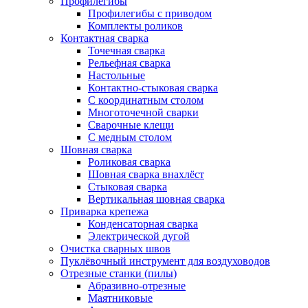
Профилегибы
Профилегибы с приводом
Комплекты роликов
Контактная сварка
Точечная сварка
Рельефная сварка
Настольные
Контактно-стыковая сварка
С координатным столом
Многоточечной сварки
Сварочные клещи
С медным столом
Шовная сварка
Роликовая сварка
Шовная сварка внахлёст
Стыковая сварка
Вертикальная шовная сварка
Приварка крепежа
Конденсаторная сварка
Электрической дугой
Очистка сварных швов
Пуклёвочный инструмент для воздуховодов
Отрезные станки (пилы)
Абразивно-отрезные
Маятниковые