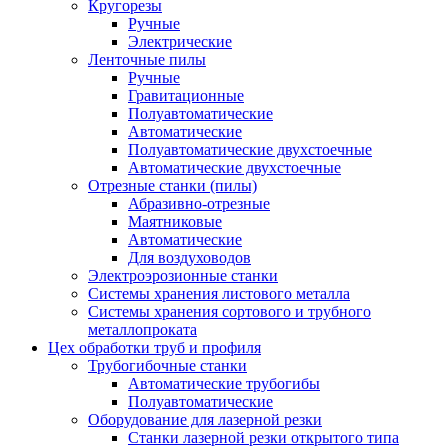
Кругорезы
Ручные
Электрические
Ленточные пилы
Ручные
Гравитационные
Полуавтоматические
Автоматические
Полуавтоматические двухстоечные
Автоматические двухстоечные
Отрезные станки (пилы)
Абразивно-отрезные
Маятниковые
Автоматические
Для воздуховодов
Электроэрозионные станки
Системы хранения листового металла
Системы хранения сортового и трубного
металлопроката
Цех обработки труб и профиля
Трубогибочные станки
Автоматические трубогибы
Полуавтоматические
Оборудование для лазерной резки
Станки лазерной резки открытого типа