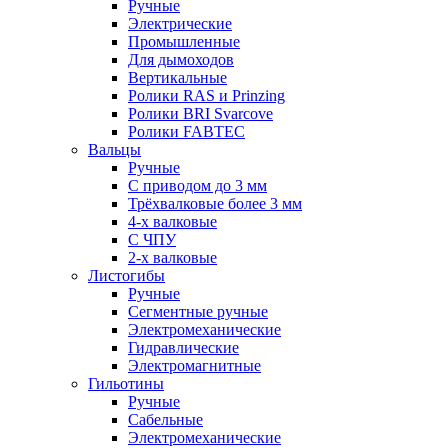
Ручные
Электрические
Промышленные
Для дымоходов
Вертикальные
Ролики RAS и Prinzing
Ролики BRI Svarcove
Ролики FABTEC
Вальцы
Ручные
С приводом до 3 мм
Трёхвалковые более 3 мм
4-х валковые
С ЧПУ
2-х валковые
Листогибы
Ручные
Сегментные ручные
Электромеханические
Гидравлические
Электромагнитные
Гильотины
Ручные
Сабельные
Электромеханические