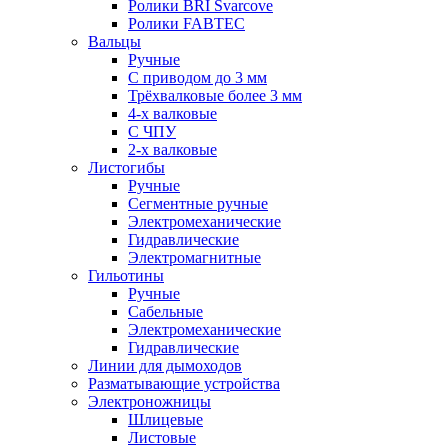
Ролики BRI Svarcove
Ролики FABTEC
Вальцы
Ручные
С приводом до 3 мм
Трёхвалковые более 3 мм
4-х валковые
С ЧПУ
2-х валковые
Листогибы
Ручные
Сегментные ручные
Электромеханические
Гидравлические
Электромагнитные
Гильотины
Ручные
Сабельные
Электромеханические
Гидравлические
Линии для дымоходов
Разматывающие устройства
Электроножницы
Шлицевые
Листовые