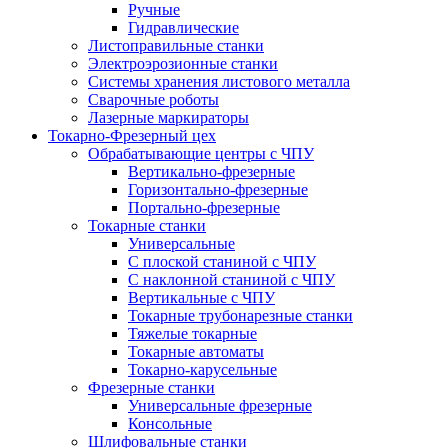
Ручные
Гидравлические
Листоправильные станки
Электроэрозионные станки
Системы хранения листового металла
Сварочные роботы
Лазерные маркираторы
Токарно-Фрезерный цех
Обрабатывающие центры с ЧПУ
Вертикально-фрезерные
Горизонтально-фрезерные
Портально-фрезерные
Токарные станки
Универсальные
С плоской станиной с ЧПУ
С наклонной станиной с ЧПУ
Вертикальные с ЧПУ
Токарные трубонарезные станки
Тяжелые токарные
Токарные автоматы
Токарно-карусельные
Фрезерные станки
Универсальные фрезерные
Консольные
Шлифовальные станки