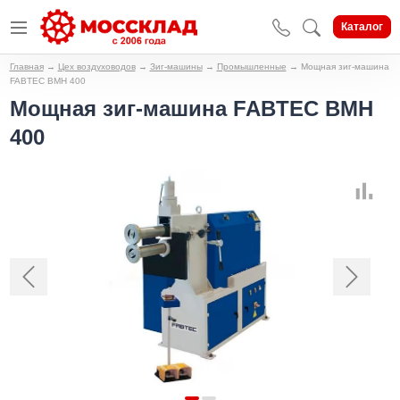
Каталог
Главная
→
Цех воздуховодов
→
Зиг-машины
→
Промышленные
→
Мощная зиг-машина
FABTEC BMH 400
Мощная зиг-машина FABTEC BMH
400
Предыдущий
Следующи