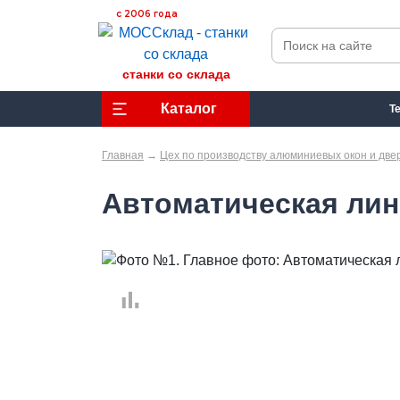
с 2006 года
станки со склада
Каталог
Т
Главная
→
Цех по производству алюминиевых окон и две
Автоматическая лин