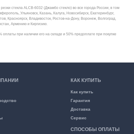
езки стекла ALCB-6032 (Джамбо стекло) во все города России, в том
имферополь, Ульяновск, Казань, Калуга, Новосибирск, Екатеринбург,
ов, Красноярск, Владивосток, Ростов-на-Дону, Воронеж, Волгоград,
ахстан, Армению и Киргизию.
 оплаты при наличии его на складе и 50% предоплате при покупке
МПАНИИ
КАК КУПИТЬ
Как купить
водство
Гарантия
Доставка
ы
Сервис
СПОСОБЫ ОПЛАТЫ