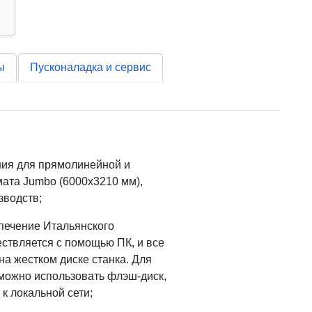
ы
Пусконаладка и сервис
ия для прямолинейной и
мата Jumbo (6000х3210 мм),
зводств;
печение Итальянского
ствляется с помощью ПК, и все
а жестком диске станка. Для
можно использовать флэш-диск,
к локальной сети;