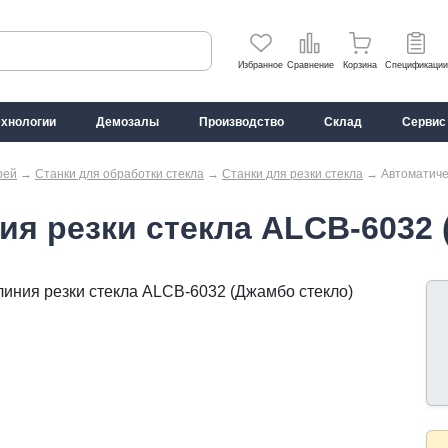
Избранное
Сравнение
Корзина
Спецификации
ехнологии
Демозалы
Производство
Склад
Сервис
рей
→
Станки для обработки стекла
→
Станки для резки стекла
→
Автоматиче
ия резки стекла ALCB-6032 