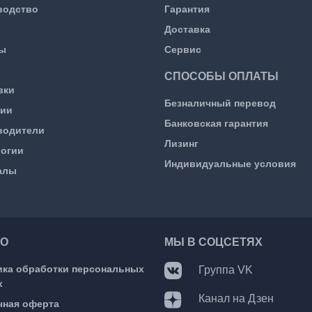
водство
Гарантия
Доставка
ы
Сервис
СПОСОБЫ ОПЛАТЫ
вки
Безналичный перевод
сии
Банковская гарантия
водители
Лизинг
логии
Индивидуальные условия
алы
О
МЫ В СОЦСЕТЯХ
ика обработки персональных
Группа VK
х
Канал на Дзен
чная оферта