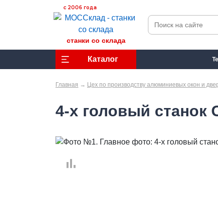
с 2006 года
станки со склада
Каталог
Т
Главная
→
Цех по производству алюминиевых окон и две
4-х головый станок