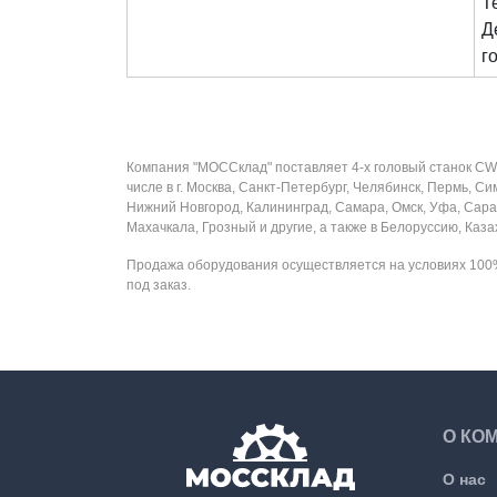
Т
Д
г
Компания "МОССклад" поставляет 4-х головый станок CW 4
числе в г. Москва, Санкт-Петербург, Челябинск, Пермь, С
Нижний Новгород, Калининград, Самара, Омск, Уфа, Сарат
Махачкала, Грозный и другие, а также в Белоруссию, Каз
Продажа оборудования осуществляется на условиях 100%
под заказ.
О КО
О нас