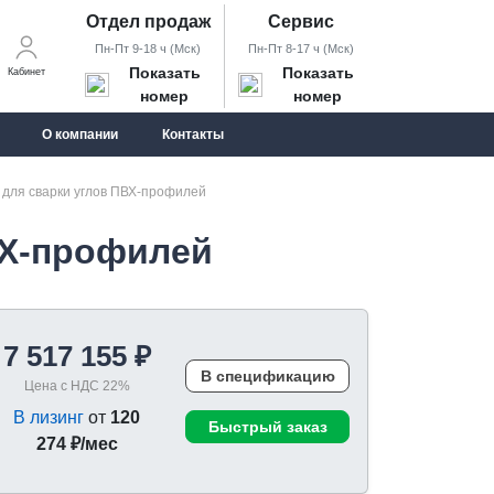
Отдел продаж
Сервис
Пн-Пт 9-18 ч (Мск)
Пн-Пт 8-17 ч (Мск)
Показать
Показать
Кабинет
номер
номер
О компании
Контакты
 для сварки углов ПВХ-профилей
ВХ-профилей
7 517 155 ₽
В спецификацию
Цена с НДС 22%
В лизинг
от
120
Быстрый заказ
274 ₽/мес