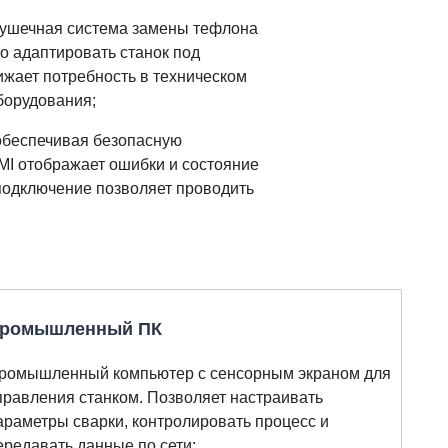
тушечная система замены тефлона
 адаптировать станок под
жает потребность в техническом
борудования;
обеспечивая безопасную
MI отображает ошибки и состояние
подключение позволяет проводить
ромышленный ПК
ромышленный компьютер с сенсорным экраном для
правления станком. Позволяет настраивать
араметры сварки, контролировать процесс и
ередавать данные по сети;