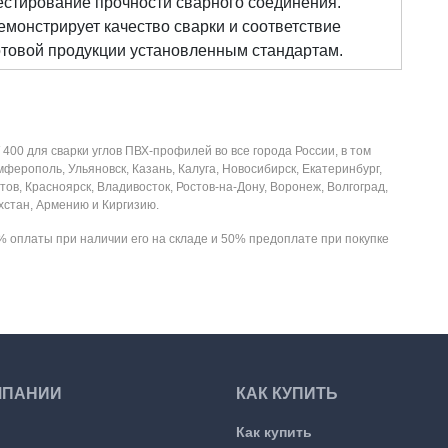
естирование прочности сварного соединения.
емонстрирует качество сварки и соответствие
отовой продукции установленным стандартам.
00 для сварки углов ПВХ-профилей во все города России, в том
имферополь, Ульяновск, Казань, Калуга, Новосибирск, Екатеринбург,
ов, Красноярск, Владивосток, Ростов-на-Дону, Воронеж, Волгоград,
ахстан, Армению и Киргизию.
 оплаты при наличии его на складе и 50% предоплате при покупке
МПАНИИ
КАК КУПИТЬ
Как купить