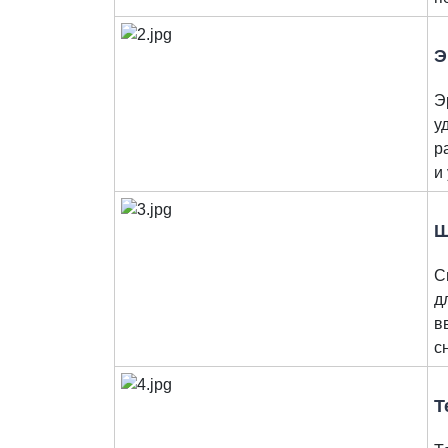
Э
Э
у
р
и
Ш
С
д
в
с
Т