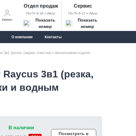
Отдел продаж
Сервис
Пн-Пт 9-18 ч (Мск)
Пн-Пт 8-17 ч (Мск)
Показать
Показать
Кабинет
номер
номер
О компании
Контакты
 3в1 (резка, сварка, очистка) с механизмом подачи
Raycus 3в1 (резка,
ки и водным
В наличии
Посмотреть в