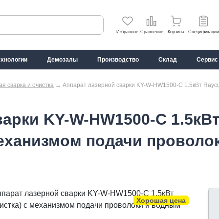
Избранное
Сравнение
Корзина
Спецификации
ехнологии
Демозалы
Производство
Склад
Сервис
я сварка и очистка
→
Аппарат лазерной сварки KY-W-HW1500-C 1.5кВт Raycus
арки KY-W-HW1500-C 1.5кВт 
 механизмом подачи проволо
Хорошая цена